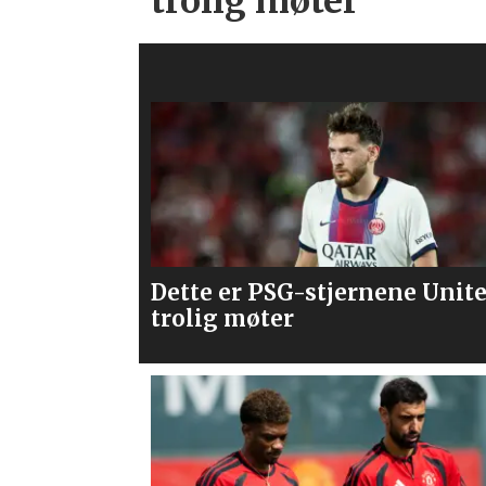
trolig møter
ne United
Våre vurderinger av laget m
PSG