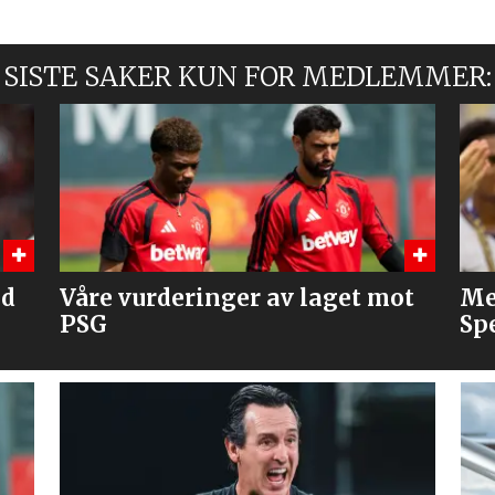
SISTE SAKER KUN FOR MEDLEMMER:
ot
Mener United bør slå til på
Fl
Spence
Ba