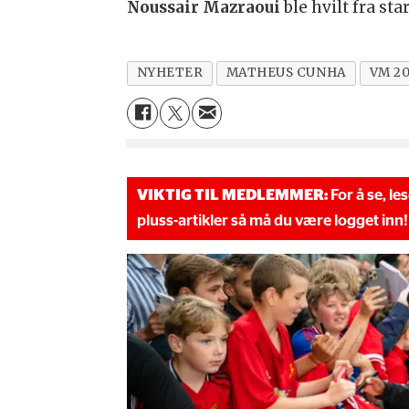
Noussair Mazraoui
ble hvilt fra st
NYHETER
MATHEUS CUNHA
VM 2
VIKTIG TIL MEDLEMMER:
For å se, le
pluss-artikler så må du være logget inn!