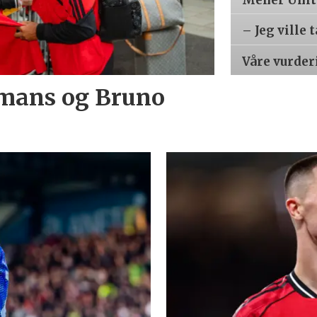
– Jeg ville 
Våre vurder
lemans og Bruno