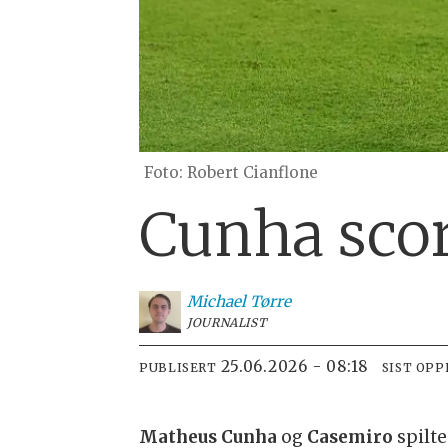
Robert Cianflone
Cunha score
Michael
Tørre
JOURNALIST
25.06.2026 - 08:18
PUBLISERT
SIST OP
Matheus Cunha
og
Casemiro
spilte