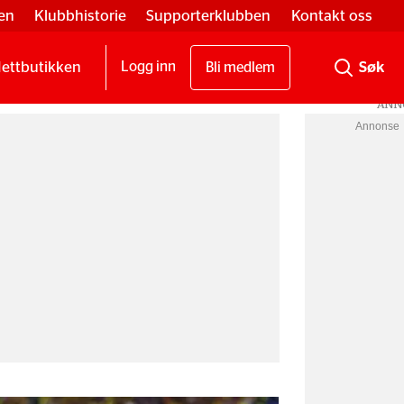
en
Klubbhistorie
Supporterklubben
Kontakt oss
ettbutikken
Logg inn
Bli medlem
Annonse