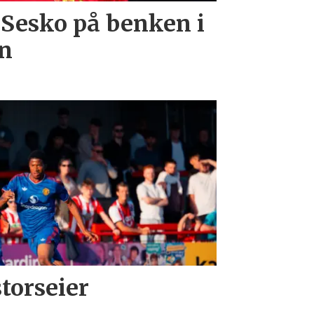
 Sesko på benken i
en
storseier