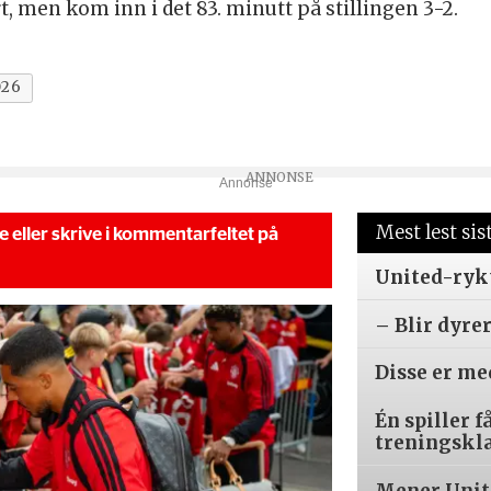
art, men kom inn i det 83. minutt på stillingen 3-2.
026
Annonse
Mest lest sis
se eller skrive i kommentarfeltet på
United-ryk
– Blir dyre
Disse er m
Én spiller f
treningskl
Mener Unite