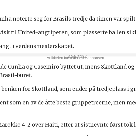
Cunha noterte seg for Brasils tredje da timen var spilt
isk til United-angriperen, som plasserte ballen sikk
angt i verdensmesterskapet.
åde Cunha og Casemiro byttet ut, mens Skottland og
Brasil-buret.
å benken for Skottland, som ender på tredjeplass i 
ment som en av de åtte beste gruppetreerne, men med
rokko 4-2 over Haiti, etter at sistnevnte først tok 