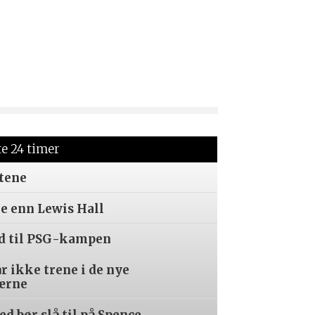
te 24 timer
tene
re enn Lewis Hall
ed til PSG-kampen
år ikke trene i de nye
ærne
d bør slå til på Spence