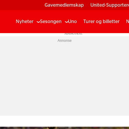
Gavemedlemskap
United-Supporter
Nyheter
Sesongen
Uno
Turer og billetter
N
Annonse