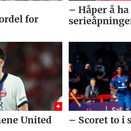
– Håper å ha
ordel for
serieåpning
nene United
– Scoret to i 