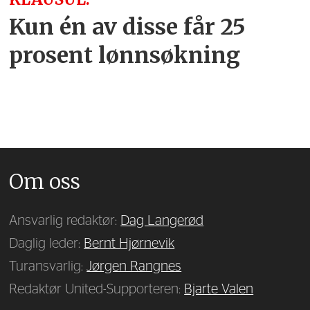
Kun én av disse får 25
prosent lønnsøkning
Om oss
Ansvarlig redaktør:
Dag Langerød
Daglig leder:
Bernt Hjørnevik
Turansvarlig:
Jørgen Rangnes
Redaktør United-Supporteren:
Bjarte Valen