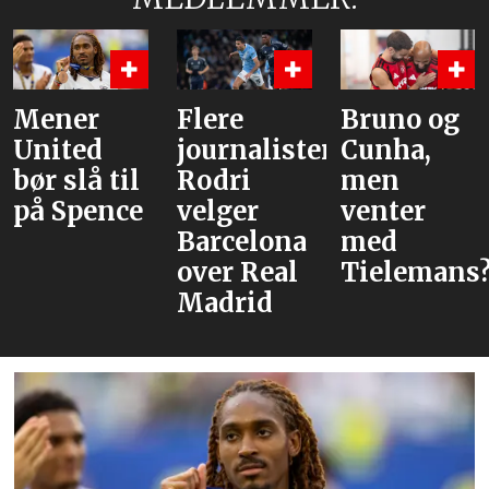
Flere
Bruno og
Hva er
journalister:
Cunha,
alternative
Rodri
men
velger
venter
Barcelona
med
over Real
Tielemans?
Madrid