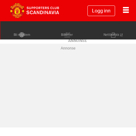
Logg inn
Bli medlem
Billetter
Nettbutikk
Annonse