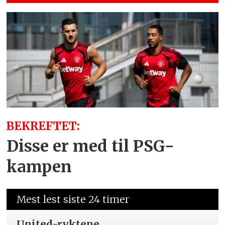
BEKREFTET:
Disse er med til PSG-
kampen
Mest lest siste 24 timer
United-ryktene