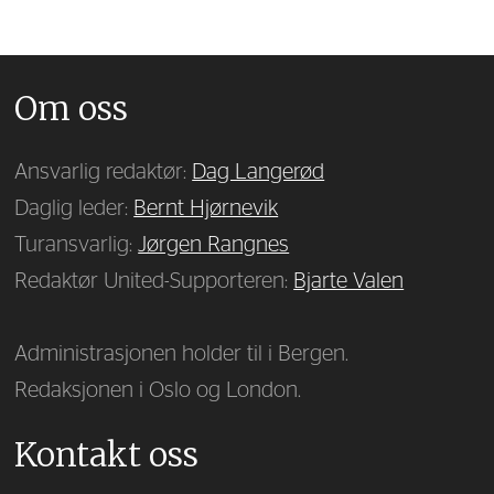
Om oss
Ansvarlig redaktør:
Dag Langerød
Daglig leder:
Bernt Hjørnevik
Turansvarlig:
Jørgen Rangnes
Redaktør United-Supporteren:
Bjarte Valen
Administrasjonen holder til i Bergen.
Redaksjonen i Oslo og London.
Kontakt oss