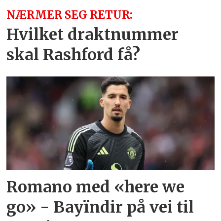
NÆRMER SEG RETUR:
Hvilket draktnummer
skal Rashford få?
Romano med «here we
go» - Bayïndir på vei til