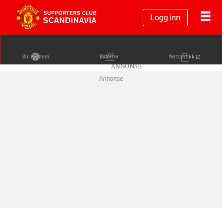
Logg inn
Bli medlem
Billetter
Nettbutikk
Annonse