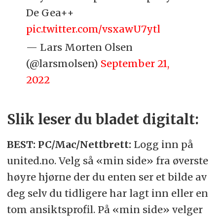
De Gea++
pic.twitter.com/vsxawU7ytl
— Lars Morten Olsen
(@larsmolsen)
September 21,
2022
Slik leser du bladet digitalt:
BEST: PC/Mac/Nettbrett:
Logg inn på
united.no. Velg så «min side» fra øverste
høyre hjørne der du enten ser et bilde av
deg selv du tidligere har lagt inn eller en
tom ansiktsprofil. På «min side» velger