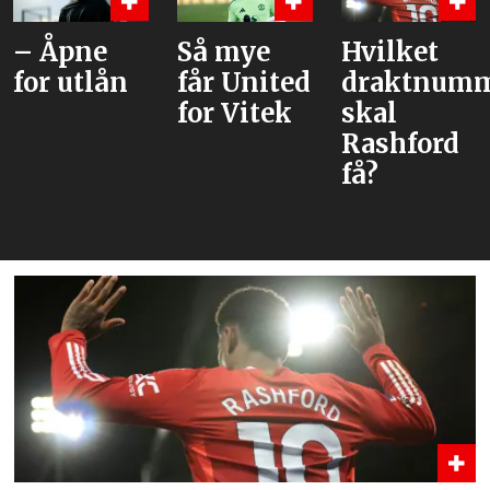
– Åpne
Så mye
Hvilket
for utlån
får United
draktnumm
for Vitek
skal
Rashford
få?