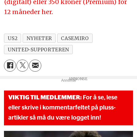
(digitalt) eller 350 kroner (Premium) for
12 måneder her.
US2
NYHETER
CASEMIRO
UNITED-SUPPORTEREN
Annonse
VIKTIG TIL MEDLEMMER:
For å se, lese
eller skrive i kommentarfeltet på pluss-
artikler så må du være logget inn!