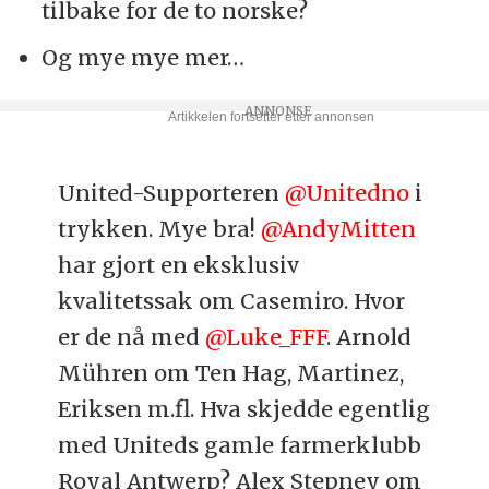
tilbake for de to norske?
Og mye mye mer…
United-Supporteren
@Unitedno
i
trykken. Mye bra!
@AndyMitten
har gjort en eksklusiv
kvalitetssak om Casemiro. Hvor
er de nå med
@Luke_FFF
. Arnold
Mühren om Ten Hag, Martinez,
Eriksen m.fl. Hva skjedde egentlig
med Uniteds gamle farmerklubb
Royal Antwerp? Alex Stepney om