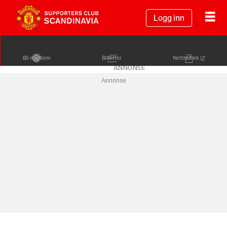
Logg inn
Bli medlem
Billetter
Nettbutikk
Annonse