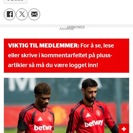
Annonse
VIKTIG TIL MEDLEMMER:
For å se, lese
eller skrive i kommentarfeltet på pluss-
artikler så må du være logget inn!