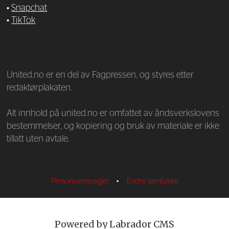
•
Snapchat
•
TikTok
—
United.no er en del av Fagpressen, og styres etter
redaktørplakaten.
Alt innhold på united.no er omfattet av åndsverkslovens
bestemmelser, og kopiering og bruk av materiale er ikke
tillatt uten avtale.
Personvernsregler
•
Endre samtykke
Powered by Labrador CMS