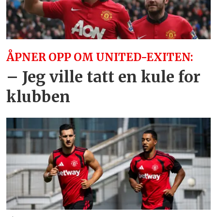
ÅPNER OPP OM UNITED-EXITEN:
– Jeg ville tatt en kule for
klubben