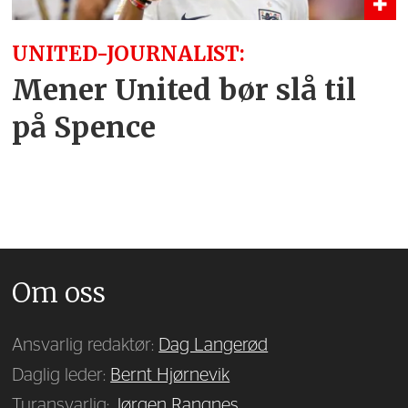
UNITED-JOURNALIST:
Mener United bør slå til
på Spence
Om oss
Ansvarlig redaktør:
Dag Langerød
Daglig leder:
Bernt Hjørnevik
Turansvarlig:
Jørgen Rangnes