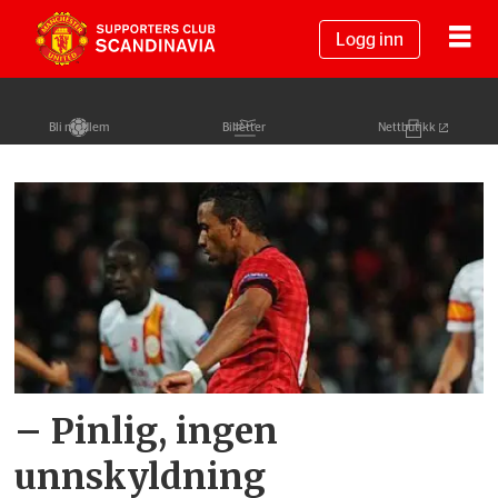
Logg inn
Bli medlem
Billetter
Nettbutikk
Tag:
twitterpanel
– Pinlig, ingen
unnskyldning