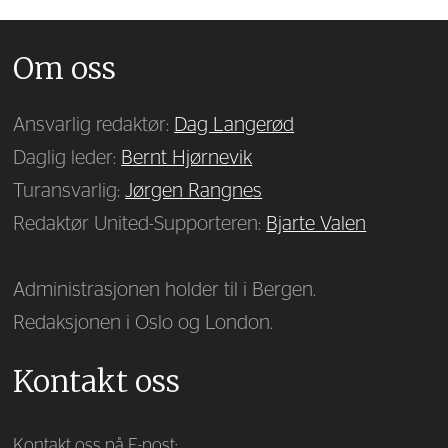
Om oss
Ansvarlig redaktør:
Dag Langerød
Daglig leder:
Bernt Hjørnevik
Turansvarlig:
Jørgen Rangnes
Redaktør United-Supporteren:
Bjarte Valen
Administrasjonen holder til i Bergen.
Redaksjonen i Oslo og London.
Kontakt oss
Kontakt oss på E-post: