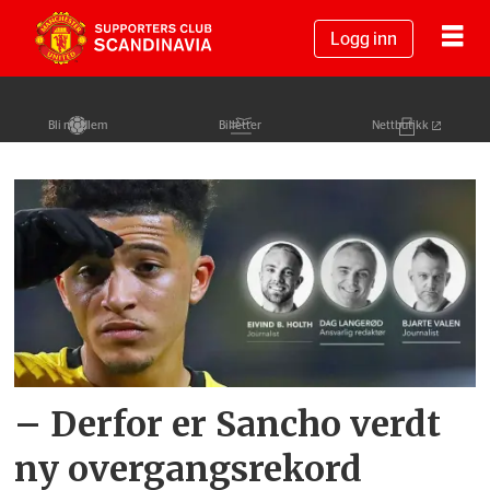
Logg inn
Bli medlem
Billetter
Nettbutikk
Tag:
spillerjakten
– Derfor er Sancho verdt
ny overgangsrekord