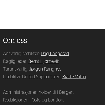
Om oss
Ansvarlig redaktør:
Dag Langerød
Daglig leder:
Bernt Hjørnevik
Turansvarlig:
Jørgen Rangnes
Redaktør United-Supporteren:
Bjarte Valen
Administrasjonen holder til i Bergen.
Redaksjonen i Oslo og London.