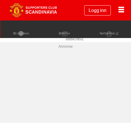
Logg inn
Bli medlem
Billetter
Nettbutikk
Annonse