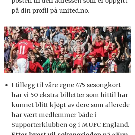
posten til den adressen som er oppgitt
på din profil på united.no.
I tillegg til våre egne 475 sesongkort
har vi 50 ekstra billetter som hittil har
kunnet blitt kjøpt av dere som allerede
har vært medlemmer både i
Supporterklubben og i MUFC England.
Etter hvert vil søkeperioden på «Kun