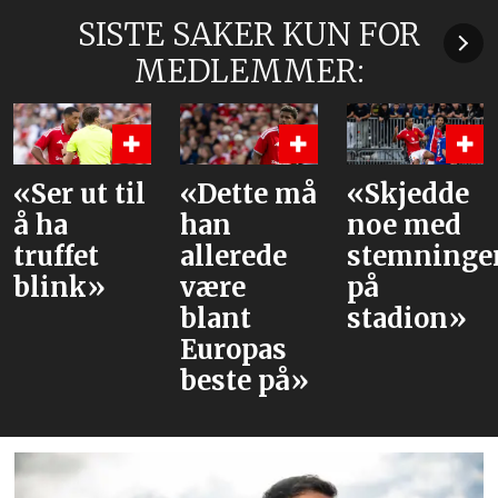
SISTE SAKER KUN FOR
MEDLEMMER:
«Dette må
«Skjedde
Dette er
han
noe med
PSG-
allerede
stemningen
stjernene
være
på
United
blant
stadion»
trolig
Europas
møter
beste på»