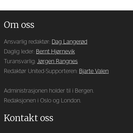
Om oss
Ansvarlig redaktør:
Dag Langerød
Daglig leder:
Bernt Hjørnevik
Turansvarlig:
Jørgen Rangnes
Redaktør United-Supporteren:
Bjarte Valen
Administrasjonen holder til i Bergen.
Redaksjonen i Oslo og London.
Kontakt oss