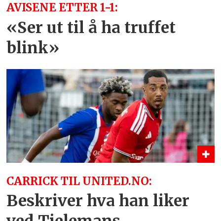
AVISENE ETTER 1-1:
«Ser ut til å ha truffet
blink»
CARRICK TIL UNITED.NO:
Beskriver hva han liker