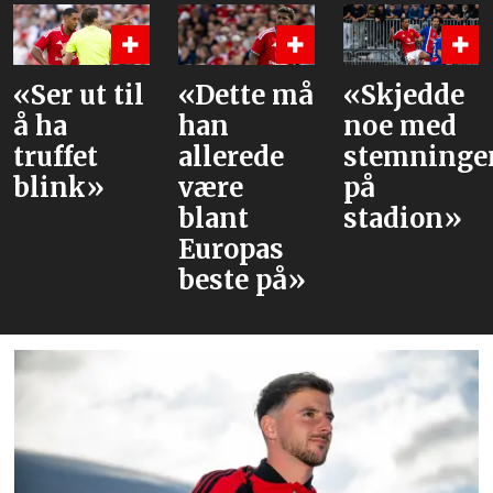
«Dette må
«Skjedde
Dette er
han
noe med
PSG-
allerede
stemningen
stjernene
være
på
United
blant
stadion»
trolig
Europas
møter
beste på»