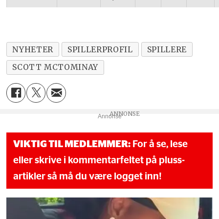
NYHETER
SPILLERPROFIL
SPILLERE
SCOTT MCTOMINAY
Annonse
VIKTIG TIL MEDLEMMER:
For å se, lese
eller skrive i kommentarfeltet på pluss-
artikler så må du være logget inn!