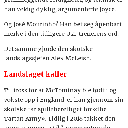
han veldig dyktig, argumenterte Joyce.
Og José Mourinho? Han bet seg åpenbart
merke i den tidligere U21-trenerens ord.
Det samme gjorde den skotske
landslagssjefen Alex McLeish.
Landslaget kaller
Til tross for at McTominay ble født i og
vokste opp i England, er han gjennom sin
skotske far spilleberettiget for «the
Tartan Army». Tidlig i 2018 takket den
unge mannen ja til å representere de