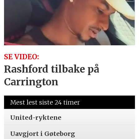
SE VIDEO:
Rashford tilbake på
Carrington
Mest lest siste 24 timer
United-ryktene
Uavgjort i Gøteborg