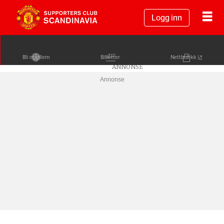
Logg inn
Bli medlem
Billetter
Nettbutikk
Annonse