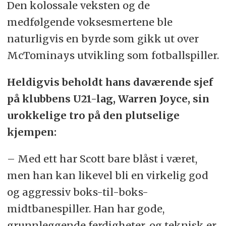
Den kolossale veksten og de
medfølgende voksesmertene ble
naturligvis en byrde som gikk ut over
McTominays utvikling som fotballspiller.
Heldigvis beholdt hans daværende sjef
på klubbens U21-lag, Warren Joyce, sin
urokkelige tro på den plutselige
kjempen:
– Med ett har Scott bare blåst i været,
men han kan likevel bli en virkelig god
og aggressiv boks-til-boks-
midtbanespiller. Han har gode,
grunnleggende ferdigheter, og teknisk er