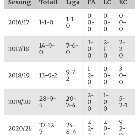
Sesong
Totalt
Liga
FA
LC
EC
0-
0-
0-
1-1-
2016/17
1-1-0
0-
0-
0-
0
0
0
0
3-
2-
2-
14-9-
7-6-
2017/18
0-
1-
2-
0
0
0
0
0
1-
0-
3-
9-7-
2018/19
13-9-2
2-
0-
0-
2
0
0
0
2-
1-
28-9-
20-
5-
2019/20
0-
0-
5
7-4
2-1
0
0
2-
2-
9-
37-12-
24-
2020/21
2-
0-
2-
7
8-4
2
1
0