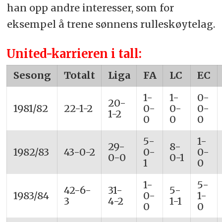
han opp andre interesser, som for
eksempel å trene sønnens rulleskøytelag.
United-karrieren i tall:
Sesong
Totalt
Liga
FA
LC
EC
1-
1-
0-
20-
1981/82
22-1-2
0-
0-
0-
1-2
0
0
0
5-
1-
29-
8-
1982/83
43-0-2
0-
0-
0-0
0-1
1
0
1-
5-
42-6-
31-
5-
1983/84
0-
1-
3
4-2
1-1
0
0