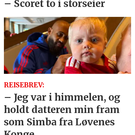
– Scoret to i storseier
REISEBREV:
– Jeg var i himmelen, og
holdt datteren min fram
som Simba fra Løvenes
Konge