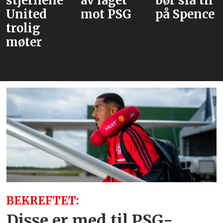
av laget
bør slå til
Rodri
mot PSG
på Spence
velger
Barcelona
over Real
Madrid
BEKREFTET:
Disse er med til PSG-