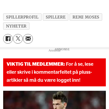
SPILLERPROFIL
SPILLERE
REMI MOSES
NYHETER
Annonse
VIKTIG TIL MEDLEMMER:
For å se, lese
eller skrive i kommentarfeltet på pluss-
artikler så må du være logget inn!