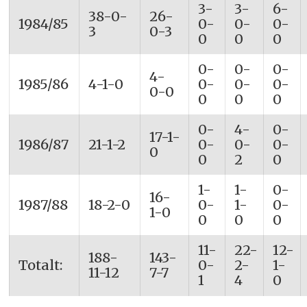
3-
3-
6-
38-0-
26-
1984/85
0-
0-
0-
3
0-3
0
0
0
0-
0-
0-
4-
1985/86
4-1-0
0-
0-
0-
0-0
0
0
0
0-
4-
0-
17-1-
1986/87
21-1-2
0-
0-
0-
0
0
2
0
1-
1-
0-
16-
1987/88
18-2-0
0-
1-
0-
1-0
0
0
0
11-
22-
12-
188-
143-
Totalt:
0-
2-
1-
11-12
7-7
1
4
0