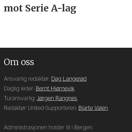
mot Serie A-lag
Om oss
Ansvarlig redaktør:
Dag Langerød
Daglig leder:
Bernt Hjørnevik
Turansvarlig:
Jørgen Rangnes
Redaktør United-Supporteren:
Bjarte Valen
Administrasjonen holder til i Bergen.