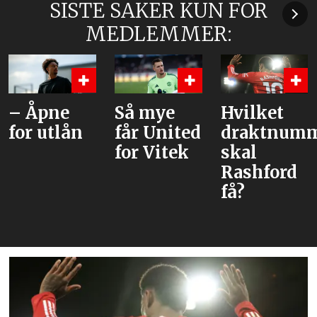
SISTE SAKER KUN FOR
MEDLEMMER:
Så mye
Hvilket
– United
får United
draktnummer
tror han
for Vitek
skal
kan være
Rashford
løsningen
få?