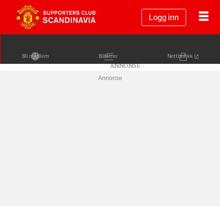
Logg inn
Bli medlem
Billetter
Nettbutikk
Annonse