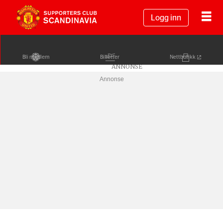
Logg inn
Bli medlem
Billetter
Nettbutikk
Annonse