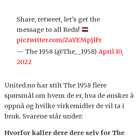
Share, retweet, let’s get the
message to all Reds!
pic.twitter.com/ZaYEMpjlFr
— The 1958 (@The__1958)
April 10,
2022
United.no har stilt The 1958 flere
spørsmål om hvem de er, hva de ønsker å
oppnå og hvilke virkemidler de vil ta i
bruk. Svarene står under:
Hvorfor kaller dere dere selv for The