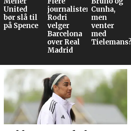
Mener
Flere
Bruno og
United
journalister:
Cunha,
bør slå til
Rodri
men
på Spence
velger
venter
Barcelona
med
over Real
Tielemans
Madrid