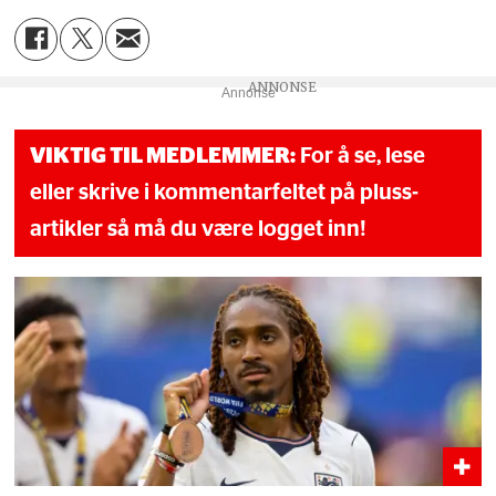
Annonse
VIKTIG TIL MEDLEMMER:
For å se, lese
eller skrive i kommentarfeltet på pluss-
artikler så må du være logget inn!