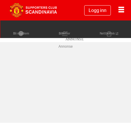
Logg inn
Bli medlem
Billetter
Nettbutikk
Annonse