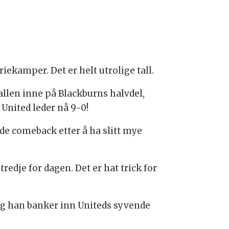
iekamper. Det er helt utrolige tall.
allen inne på Blackburns halvdel,
g United leder nå 9-0!
ede comeback etter å ha slitt mye
redje for dagen. Det er hat trick for
 og han banker inn Uniteds syvende