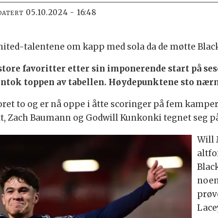
05.10.2024 - 16:48
DATERT
United-talentene om kapp med sola da de møtte Blac
ore favoritter etter sin imponerende start på seso
g inntok toppen av tabellen. Høydepunktene sto næ
coret to og er nå oppe i åtte scoringer på fem kamp
kett, Zach Baumann og Godwill Kunkonki tegnet seg p
Will
altf
Blac
noen
prøve
Lace