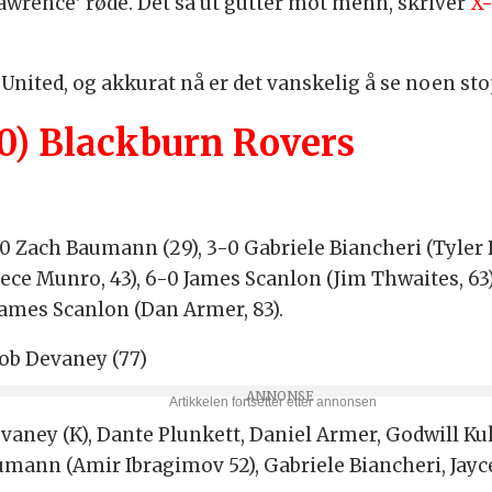
wrence' røde. Det så ut gutter mot menn, skriver
X
 United, og akkurat nå er det vanskelig å se noen st
-0) Blackburn Rovers
-0 Zach Baumann (29), 3-0 Gabriele Biancheri (Tyler F
eece Munro, 43), 6-0 James Scanlon (Jim Thwaites, 63)
 James Scanlon (Dan Armer, 83).
cob Devaney (77)
aney (K), Dante Plunkett, Daniel Armer, Godwill Kuk
mann (Amir Ibragimov 52), Gabriele Biancheri, Jayce