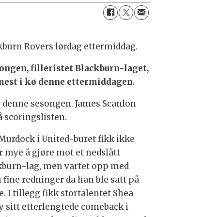
kburn Rovers lørdag ettermiddag.
ngen, filleristet Blackburn-laget,
rmest i kø denne ettermiddagen.
er denne sesongen. James Scanlon
å scoringslisten.
 Murdock i United-buret fikk ikke
or mye å gjøre mot et nedslått
kburn-lag, men vartet opp med
 fine redninger da han ble satt på
. I tillegg fikk stortalentet Shea
y sitt etterlengtede comeback i