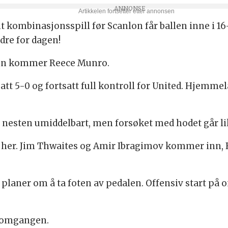
t kombinasjonsspill før Scanlon får ballen inne i 16
ndre for dagen!
 inn kommer Reece Munro.
satt 5-0 og fortsatt full kontroll for United. Hjemm
nesten umiddelbart, men forsøket med hodet går l
r her. Jim Thwaites og Amir Ibragimov kommer inn
n planer om å ta foten av pedalen. Offensiv start p
. omgangen.