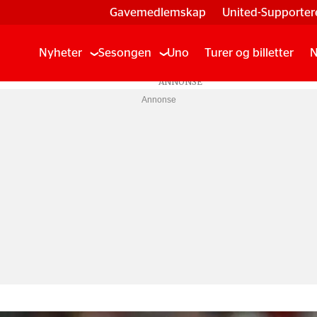
Gavemedlemskap
United-Supporter
Nyheter
Sesongen
Uno
Turer og billetter
N
Annonse