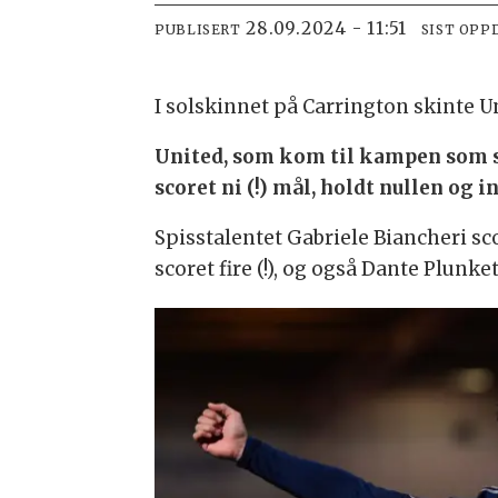
28.09.2024 - 11:51
PUBLISERT
SIST OPP
I solskinnet på Carrington skinte 
United, som kom til kampen som st
scoret ni (!) mål, holdt nullen o
Spisstalentet Gabriele Biancheri s
scoret fire (!), og også Dante Plun