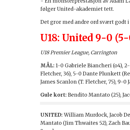
- En monsterprestasjon av Adam La
følger United-akademiet tett.
Det gror med andre ord svært godt i
U18: United 9-0 (5
U18 Premier League, Carrington
MÅL:
1-0 Gabriele Biancheri (o4), 2
Fletcher, 36), 5-0 Dante Plunkett (R
James Scanlon (T. Fletcher, 75), 9-0
Gule kort:
Bendito Mantato (25), Ja
UNITED:
William Murdock, Jacob Dev
Mantato (Jim Thwaites 52), Zach Bau