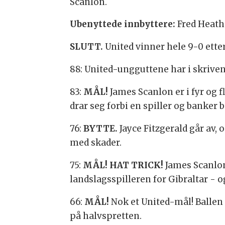
Scanlon.
Ubenyttede innbyttere:
Fred Heath
SLUTT.
United vinner hele 9-0 et
88: United-ungguttene har i skrivend
83:
MÅL!
James Scanlon er i fyr og f
drar seg forbi en spiller og banker b
76:
BYTTE.
Jayce Fitzgerald går av,
med skader.
75:
MÅL! HAT TRICK!
James Scanlon 
landslagsspilleren for Gibraltar - o
66:
MÅL!
Nok et United-mål! Ballen
på halvspretten.