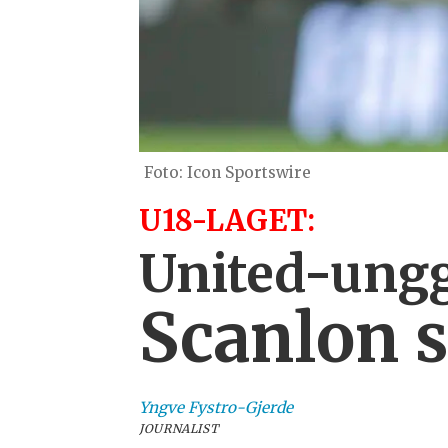
Icon Sportswire
U18-LAGET:
United-unggu
Scanlon sc
Yngve
Fystro-Gjerde
JOURNALIST