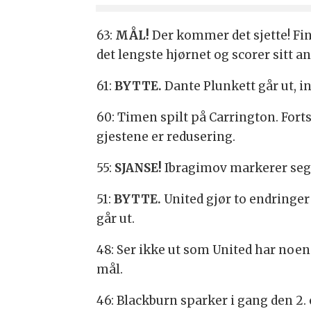
63:
MÅL!
Der kommer det sjette! Fin
det lengste hjørnet og scorer sitt a
61:
BYTTE
.
Dante Plunkett går ut,
60: Timen spilt på Carrington. Fort
gjestene er redusering.
55:
SJANSE!
Ibragimov markerer seg 
51:
BYTTE.
United gjør to endringe
går ut.
48: Ser ikke ut som United har noe
mål.
46: Blackburn sparker i gang den 2