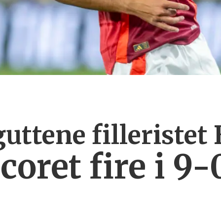
ttene filleristet
oret fire i 9-