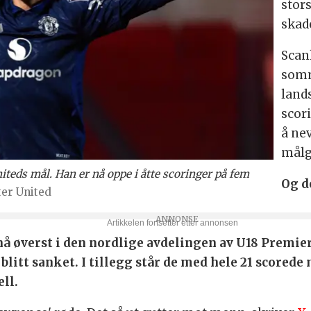
stor
skad
Scan
somm
land
scori
å ne
målg
iteds mål. Han er nå oppe i åtte scoringer på fem
Og d
er United
nå øverst i den nordlige avdelingen av U18 Premier
blitt sanket. I tillegg står de med hele 21 scorede
ell.