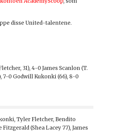
-kontoen AcademyScoop
, som
oppe disse United-talentene.
letcher, 31), 4-0 James Scanlon (T.
, 7-0 Godwill Kukonki (66), 8-0
onki, Tyler Fletcher, Bendito
 Fitzgerald (Shea Lacey 77), James