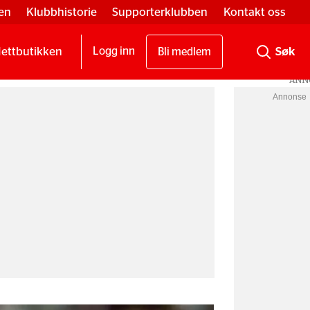
en
Klubbhistorie
Supporterklubben
Kontakt oss
ettbutikken
Logg inn
Bli medlem
Annonse