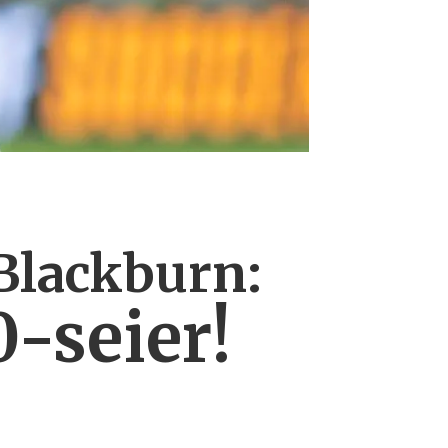
 Blackburn:
0-seier!