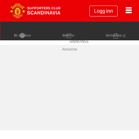
Logg inn
Bli medlem
Billetter
Nettbutikk
Annonse