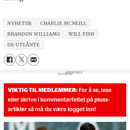
NYHETER
CHARLIE MCNEILL
BRANDON WILLIAMS
WILL FISH
DE UTLÅNTE
Annonse
VIKTIG TIL MEDLEMMER:
For å se, lese
eller skrive i kommentarfeltet på pluss-
artikler så må du være logget inn!