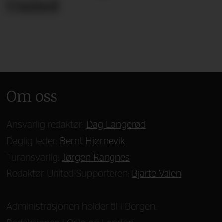
United
Om oss
Ansvarlig redaktør:
Dag Langerød
Daglig leder:
Bernt Hjørnevik
Turansvarlig:
Jørgen Rangnes
Redaktør United-Supporteren:
Bjarte Valen
Administrasjonen holder til i Bergen.