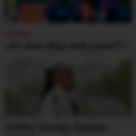
«UNO»:
«Er dere ikke bekymret?»
Gabby George forlater