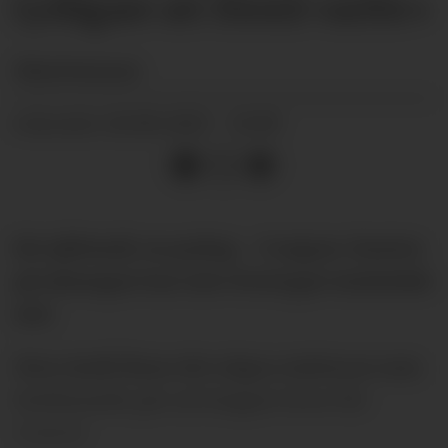
tydligare att förstå varför»
Mats
Svensson
26.08.2025 - 11:09
PUBLISERT
Ett självmål, en poäng - 0 segrar. Starten
på säsongen har inte övertygat statistiskt
sett.
Men ändå finns det några embryon som
fortfarande gör att hoppet lever för
United.