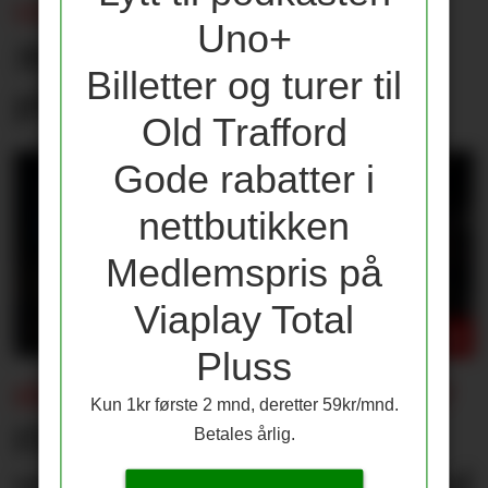
UNITED-JOURNALIST:
Uno+
Mener United bør slå til
Billetter og turer til
på Spence
Old Trafford
Gode rabatter i
nettbutikken
Medlemspris på
Viaplay Total
Pluss
FÅR KONSEKVENSER FOR UNITED?
Kun 1kr første 2 mnd, deretter 59kr/mnd.
Flere journalister: Rodri
Betales årlig.
velger Barcelona over Real