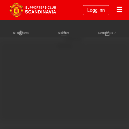
Logg inn
Bli medlem
Billetter
Nettbutikk
Annonse