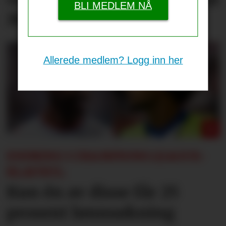
BLI MEDLEM NÅ
Madrid
Allerede medlem? Logg inn her
ENDRING I CHAMPIONS LEAGUE-
KLAUSUL:
Kun én av disse får 25
prosent lønnsøkning