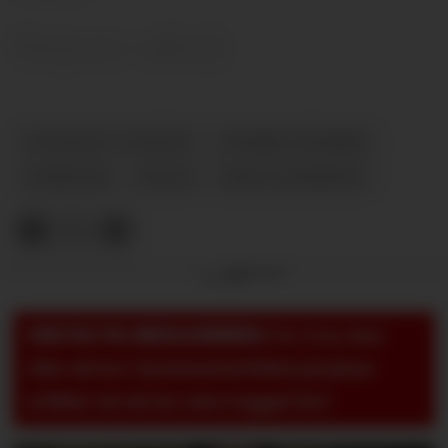
Super-okej:
FULHAM V UNITED
SVENSK STEMME
NYHETER
PLUSS
MATS SVENSSON
Annonse
VIKTIG TIL MEDLEMMER:
For å se, lese
eller skrive i kommentarfeltet på pluss-
artikler så må du være logget inn!