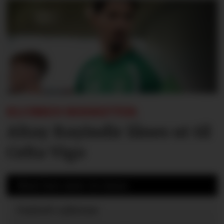
KLUBBEN BEKREFTER:
Altay Bayindir lånes ut til
Celta Vigo
Mest lest siste 24 timer
United-ryktene