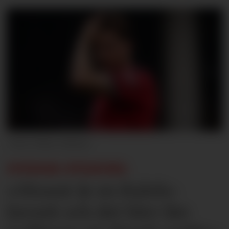
Marc Atkins
SVENSK STEMME:
«Mount är en Rubén-
favorit och det blev lite