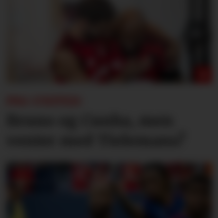
PSG-UNITED:
Bruno og Cunha, men
venter med Tielemans?