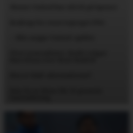
Mener United bør slå til på Spence
Braktap for reservepreget PSG
– Blir neppe United-spiller
Flere journalister: Rodri velger
Barcelona over Real Madrid
Hva er Hall-alternativene?
Kun én av disse får 25 prosent
lønnsøkning