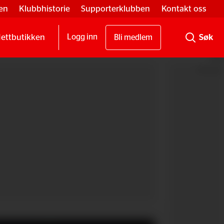
en
Klubbhistorie
Supporterklubben
Kontakt oss
ettbutikken
Logg inn
Bli medlem
Annonse