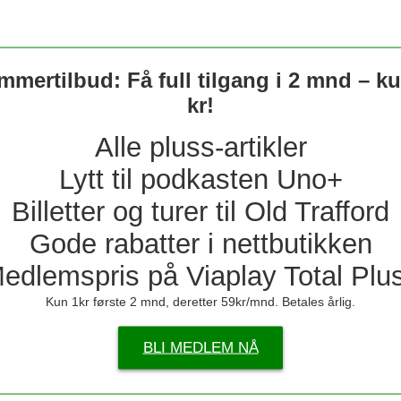
Mest lest sis
se eller skrive i kommentarfeltet på
United-ryk
mertilbud: Få full tilgang i 2 mnd – k
– Blir nepp
kr!
Hvilket dr
Alle pluss-artikler
Tap for Che
Lytt til podkasten Uno+
Romano med
Billetter og turer til Old Trafford
til Spania
Gode rabatter i nettbutikken
Eva Olid ta
edlemspris på Viaplay Total Plu
Så mye får 
Kun 1kr første 2 mnd, deretter 59kr/mnd. Betales årlig.
BLI MEDLEM NÅ
å til på Spence