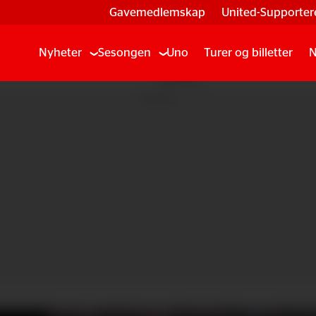
Gavemedlemskap
United-Supporter
Nyheter
Sesongen
Uno
Turer og billetter
N
Annonse