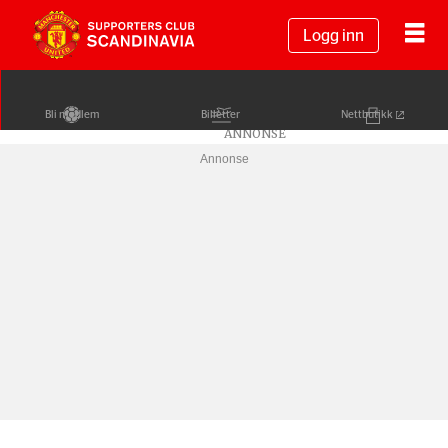
Logg inn
Bli medlem
Billetter
Nettbutikk
Annonse