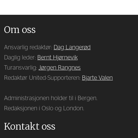
Om oss
Ansvarlig redaktør:
Dag Langerød
Daglig leder:
Bernt Hjørnevik
Turansvarlig:
Jørgen Rangnes
Redaktør United-Supporteren:
Bjarte Valen
Administrasjonen holder til i Bergen.
Redaksjonen i Oslo og London.
Kontakt oss