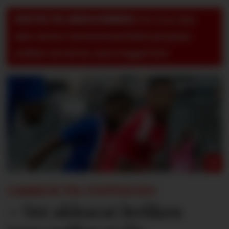
VIKTIG TIL MEDLEMMER:
For å se, lese
eller skrive i kommentarfeltet på pluss-
artikler så må du være logget inn!
CARRICK TIL UNITED.NO:
– Vet akkurat hvilken