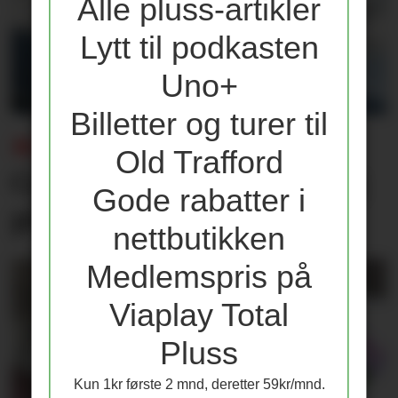
Alle pluss-artikler
Lytt til podkasten
Uno+
Billetter og turer til
MÅTTE UT MED SKADE:
Old Trafford
Carrick med oppdatering
Gode rabatter i
på Mount
nettbutikken
Medlemspris på
Viaplay Total
Pluss
Kun 1kr første 2 mnd, deretter 59kr/mnd.