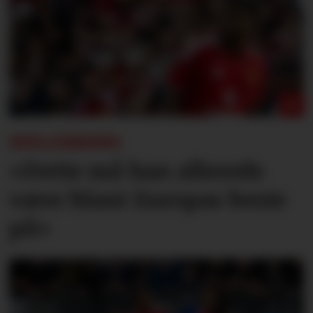
SPILLERBØRS:
«Dette må han allerede
være blant Europas beste
på»