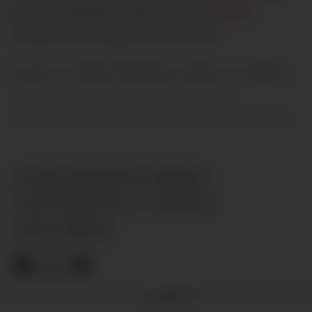
og noe united.no skrev om i
denne
artikkelen tidligere i sommer.
Da de to forlot klubben, sikret nemlig
United seg en prosentandel av
overskuddet ved eventuelle videresalg.
ALVARO FERNÁNDEZ CARRERAS
ANTHONY ELANGA
NYHETER
MAXI OYEDELE
Annonse