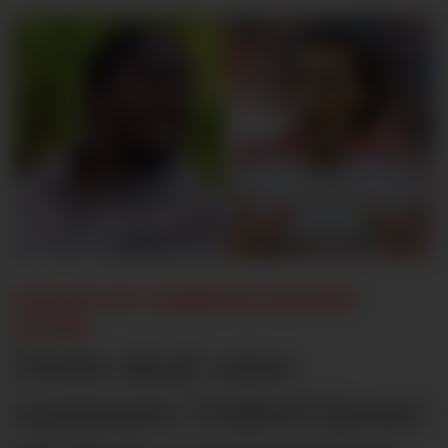
ELANGA OG CARRERAS SKIFTER
KLUBB:
Dette skal være
summen United tjener