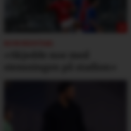
KOMMENTAR:
«Skjedde noe med
stemningen på stadion»