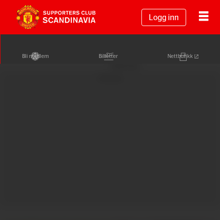
Logg inn
Bli medlem
Billetter
Nettbutikk
Annonse