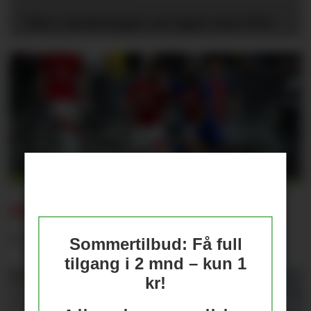
Våre vurderinger av laget mot PSG
AMAD ETTER PSG:
– Det er helt vilt
Sommertilbud: Få full
tilgang i 2 mnd – kun 1
kr!