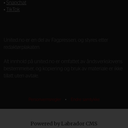
•
Snapchat
•
TikTok
—
United.no er en del av Fagpressen, og styres etter
redaktørplakaten.
Alt innhold på united.no er omfattet av åndsverkslovens
bestemmelser, og kopiering og bruk av materiale er ikke
tillatt uten avtale.
Personvernsregler
•
Endre samtykke
Powered by Labrador CMS