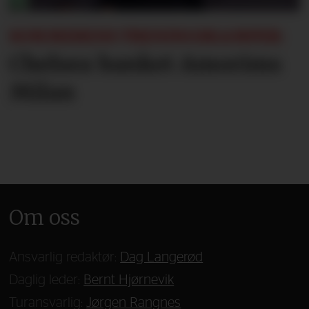
SOMMERENS TRENINGSKAMPER:
Chelsea banket Amorims
Milan
Om oss
Ansvarlig redaktør:
Dag Langerød
Daglig leder:
Bernt Hjørnevik
Turansvarlig:
Jørgen Rangnes