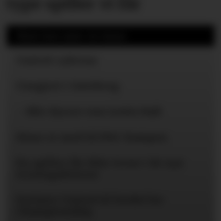
type spiller vi får
Mest lest siste 24 timer
United-ryktene
Uavgjort i Gøteborg
– Blir dyrere enn Lewis Hall
Disse er med til PSG-kampen
Én spiller får ikke trene i de nye
treningsklærne
Forlater United til fordel for
Championship