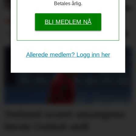
Betales årlig.
CARRICK BEKREFTER:
BLI MEDLEM NÅ
– Rashford med til Dublin
Allerede medlem? Logg inn her
Terland scoret sesongens
første United-mål