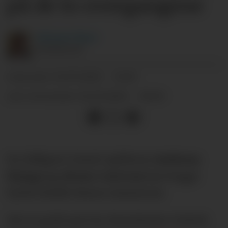
på de to overgangene
Michael
Tørre
JOURNALIST
11.07.2025 - 15:01
PUBLISERT
14.07.2025 - 19:40
SIST OPPDATERT
De tidligere Unted-spillerne
Anthony
Elanga
o
g
Alvaro Carreras
har begge
byttet klubb denne sommeren.
Det er godt nytt for Manchester United,