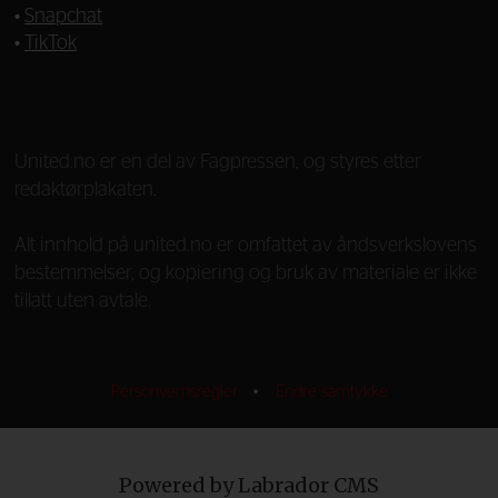
•
Snapchat
•
TikTok
—
United.no er en del av Fagpressen, og styres etter
redaktørplakaten.
Alt innhold på united.no er omfattet av åndsverkslovens
bestemmelser, og kopiering og bruk av materiale er ikke
tillatt uten avtale.
Personvernsregler
•
Endre samtykke
Powered by Labrador CMS