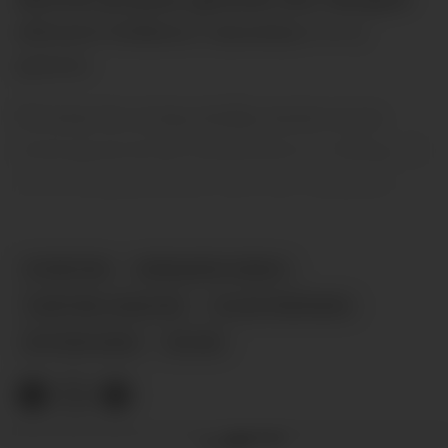
offensive brikken i Amorims 3-4-3,
spissen.
Til tross for at jeg stadig mener at en
rytmegeneral på midtbanen er viktig, så
vil en målgarantist være det viktigste.
NYHETER
BENJAMIN SESKO
TAKTISK ANALYSE
OLLIE WATKINS
ØYVIND EIDE
PLUSS
Annonse