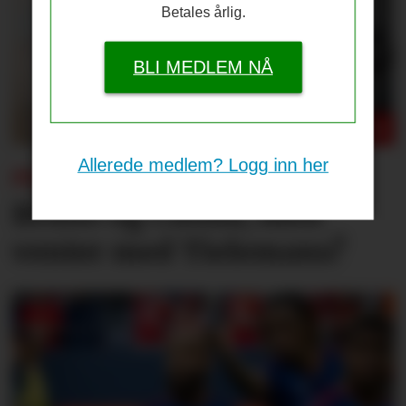
Betales årlig.
BLI MEDLEM NÅ
Allerede medlem? Logg inn her
PSG-UNITED:
Bruno og Cunha, men
venter med Tielemans?