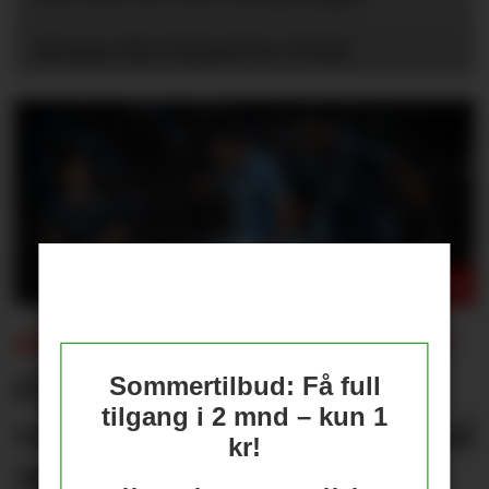
Så mye får United for Vitek
FÅR KONSEKVENSER FOR UNITED?
Flere journalister: Rodri
Sommertilbud: Få full
tilgang i 2 mnd – kun 1
velger Barcelona over Real
kr!
Madrid