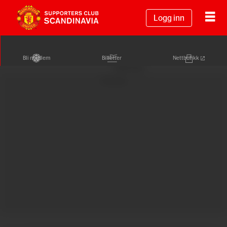
Logg inn
Bli medlem
Billetter
Nettbutikk
Annonse