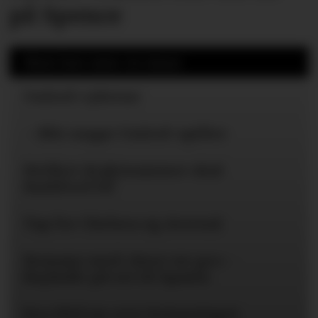
på Spence
Mest lest siste 24 timer
United-ryktene
– Blir neppe United-spiller
Hvilket draktnummer skal
Rashford få?
Tap for Chelsea og Arsenal
Romano med «here we go» -
Bayïndir på vei til Spania
Eva Olid tar over kvinnelaget