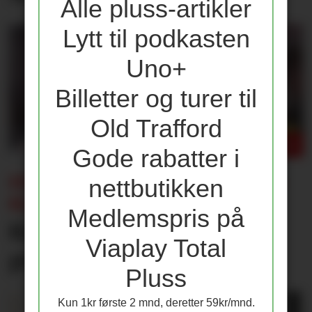
Alle pluss-artikler
Lytt til podkasten
Uno+
Billetter og turer til
Old Trafford
Gode rabatter i
ENDRING I CHAMPIONS LEAGUE-
nettbutikken
KLAUSUL:
Medlemspris på
Kun én av disse får 25
Viaplay Total
prosent lønnsøkning
Pluss
Kun 1kr første 2 mnd, deretter 59kr/mnd.