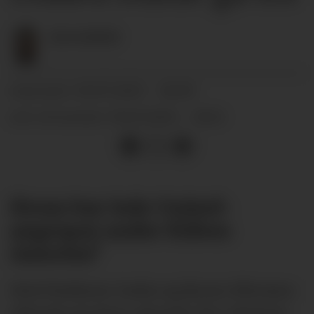
Øyvind
Eide
30.07.2025 - 16:09
PUBLISERT
30.07.2025 - 16:12
SIST OPPDATERT
Hvem bør lede United-
angrepet under Rúben
Amorim?
Med Matheus Cunha og Bryan Mbeumo
allerede på plass, gjenstår den viktigste