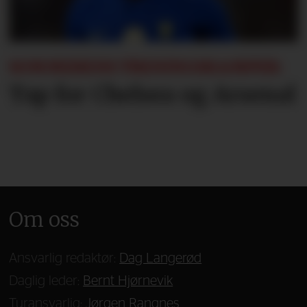
SOMMERENS TRENINGSKAMPER:
Tap for Chelsea og Arsenal
Om oss
Ansvarlig redaktør:
Dag Langerød
Daglig leder:
Bernt Hjørnevik
Turansvarlig:
Jørgen Rangnes