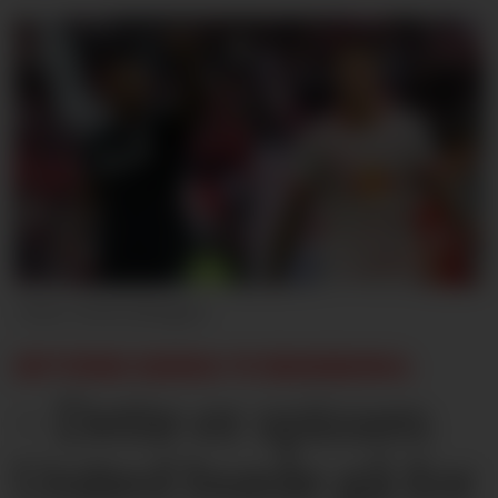
Getty Images
ØYVIND EIDES VURDERING:
- Dette er spissen
United burde gå for