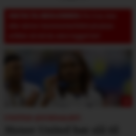
VIKTIG TIL MEDLEMMER:
For å se, lese
eller skrive i kommentarfeltet på pluss-
artikler så må du være logget inn!
UNITED-JOURNALIST:
Mener United bør slå til