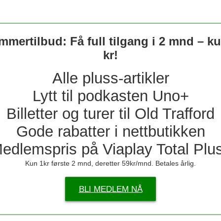
Mest lest sis
se eller skrive i kommentarfeltet på
United-ryk
mertilbud: Få full tilgang i 2 mnd – k
kr!
– Blir dyre
Alle pluss-artikler
Disse er m
Lytt til podkasten Uno+
Én spiller f
treningskl
Billetter og turer til Old Trafford
Gode rabatter i nettbutikken
Mener Unite
edlemspris på Viaplay Total Plu
– Jeg ville 
Kun 1kr første 2 mnd, deretter 59kr/mnd. Betales årlig.
Våre vurder
BLI MEDLEM NÅ
lemans og Bruno