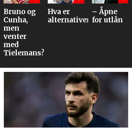
Bruno og
Hva er
– Åpne
Cunha,
alternativene?
for utlån
men
venter
med
Tielemans?