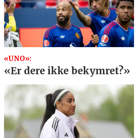
«UNO»:
«Er dere ikke bekymret?»