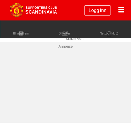
Logg inn
Bli medlem
Billetter
Nettbutikk
Annonse