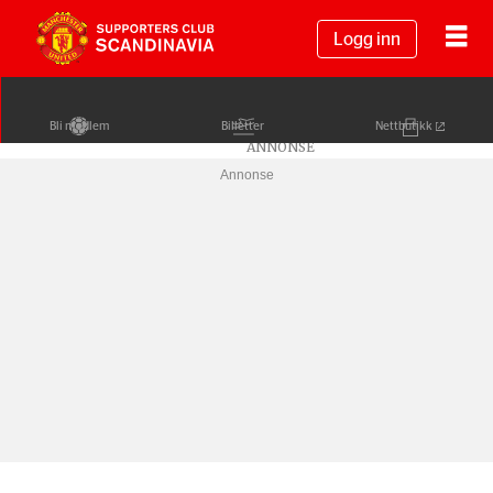
Logg inn
Bli medlem
Billetter
Nettbutikk
Annonse