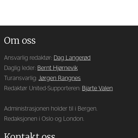
Om oss
Ansvarlig redaktør:
Dag Langerød
Daglig leder:
Bernt Hjørnevik
Turansvarlig:
Jørgen Rangnes
Redaktør United-Supporteren:
Bjarte Valen
Administrasjonen holder til i Bergen.
Redaksjonen i Oslo og London.
Kontakt oss