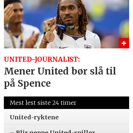
UNITED-JOURNALIST:
Mener United bør slå til
på Spence
Mest lest siste 24 timer
United-ryktene
– Blir neppe United-spiller