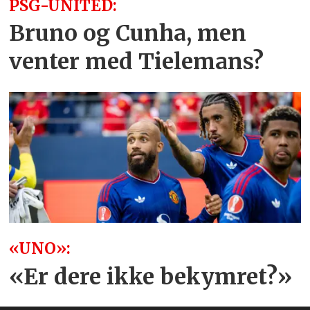
PSG-UNITED:
Bruno og Cunha, men
venter med Tielemans?
«UNO»:
«Er dere ikke bekymret?»