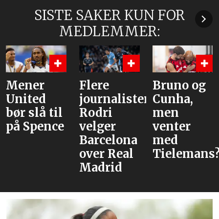
SISTE SAKER KUN FOR
MEDLEMMER:
Mener
Flere
Bruno og
United
journalister:
Cunha,
bør slå til
Rodri
men
på Spence
velger
venter
Barcelona
med
over Real
Tielemans
Madrid