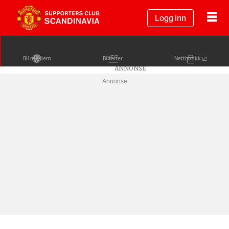
Logg inn
Bli medlem
Billetter
Nettbutikk
Annonse