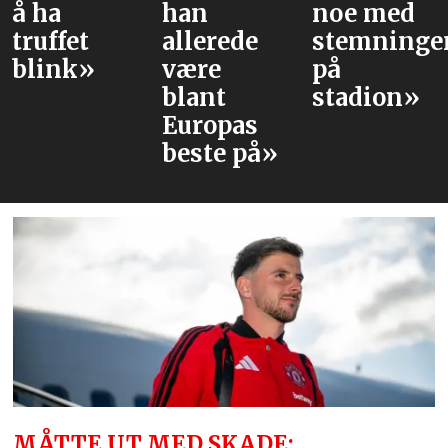
han
noe med
PSG-
allerede
stemningen
stjernene
være
på
United
blant
stadion»
trolig
Europas
møter
beste på»
MÅTTE UT MED SKADE: