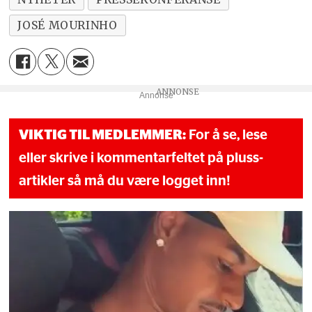
JOSÉ MOURINHO
Annonse
VIKTIG TIL MEDLEMMER:
For å se, lese
eller skrive i kommentarfeltet på pluss-
artikler så må du være logget inn!