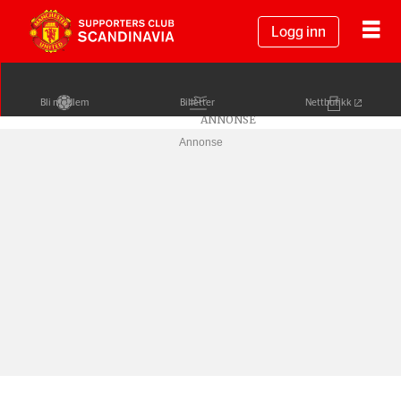
Logg inn
Bli medlem
Billetter
Nettbutikk
Annonse