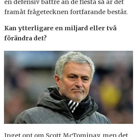
en defensiv bättre än de flesta så är det
framåt frågetecknen fortfarande består.
Kan ytterligare en miljard eller två
förändra det?
Inget ont om Scott McTominay, men det