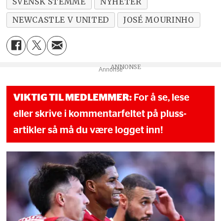
SVENSK STEMME
NYHETER
NEWCASTLE V UNITED
JOSÉ MOURINHO
Annonse
VIKTIG TIL MEDLEMMER:
For å se, lese
eller skrive i kommentarfeltet på pluss-
artikler så må du være logget inn!