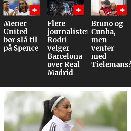
ner
Flere
Bruno og
Hva
ited
journalister:
Cunha,
alt
 slå til
Rodri
men
 Spence
velger
venter
Barcelona
med
over Real
Tielemans?
Madrid