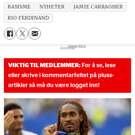
RASISME
NYHETER
JAMIE CARRAGHER
RIO FERDINAND
Annonse
VIKTIG TIL MEDLEMMER:
For å se, lese
eller skrive i kommentarfeltet på pluss-
artikler så må du være logget inn!