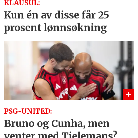
KLAUSUL:
Kun én av disse får 25
prosent lønnsøkning
PSG-UNITED:
Bruno og Cunha, men
venter med Tielemans?