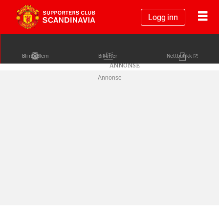
Logg inn
Bli medlem
Billetter
Nettbutikk
Annonse