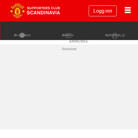
Logg inn
Bli medlem
Billetter
Nettbutikk
Annonse