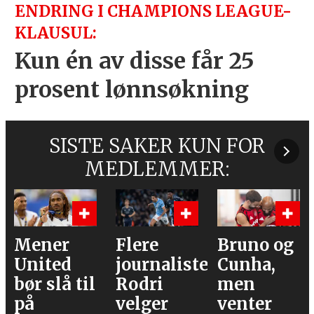
ENDRING I CHAMPIONS LEAGUE-
KLAUSUL:
Kun én av disse får 25
prosent lønnsøkning
SISTE SAKER KUN FOR
MEDLEMMER:
Flere
Bruno og
Hva er
journalister:
Cunha,
alternative
Rodri
men
velger
venter