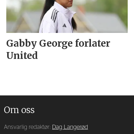
Gabby George forlater
United
Om oss
Ansvarlig redaktør:
Dag Langerød