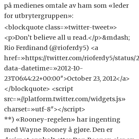
på medienes omtale av ham som «leder
for utbrytergruppen»:
<blockquote class=»twitter-tweet»>
<p>Don’t believe all u read.</p>&mdash;
Rio Ferdinand (@rioferdy5) <a
href=»https://twitter.com/rioferdy5/status
data-datetime=»2012-10-
23T06:44:22+00:00″>October 23, 2012</a>
</blockquote> <script
src=»//platform.twitter.com/widgets.js»
charset=»utf-8″></script>
**) «Rooney-regelen» har ingenting
med Wayne Rooney å gjøre. Den er