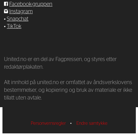
Facebook-gruppen
Instagram
•
Snapchat
•
TikTok
—
United.no er en del av Fagpressen, og styres etter
redaktørplakaten.
Alt innhold på united.no er omfattet av åndsverkslovens
bestemmelser, og kopiering og bruk av materiale er ikke
tillatt uten avtale.
Personvernsregler
•
Endre samtykke