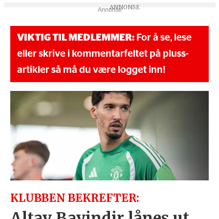
Annonse
VIKTIG TIL MEDLEMMER:
For å se, lese
eller skrive i kommentarfeltet på pluss-
artikler så må du være logget inn!
KLUBBEN BEKREFTER:
Altay Bayindir lånes ut