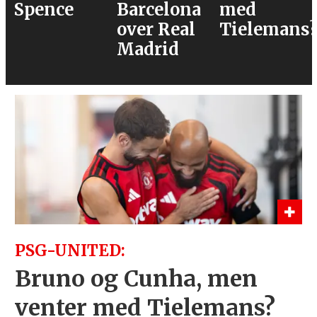
Barcelona
med
over Real
Tielemans?
Madrid
PSG-UNITED:
Bruno og Cunha, men
venter med Tielemans?