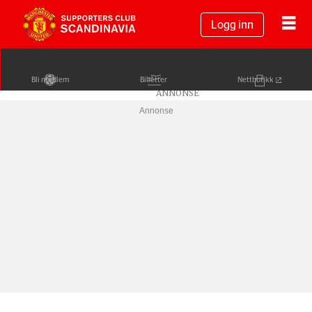
Logg inn
Bli medlem
Billetter
Nettbutikk
Annonse