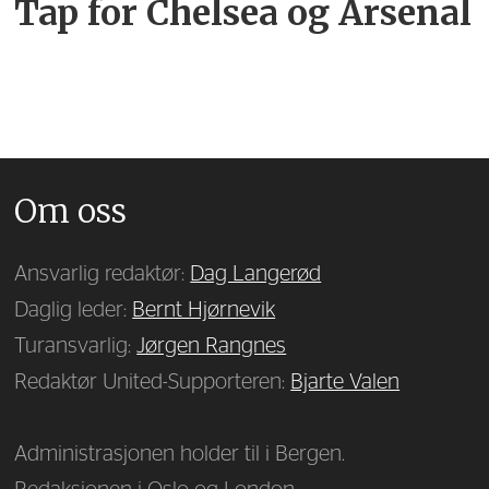
Tap for Chelsea og Arsenal
Om oss
Ansvarlig redaktør:
Dag Langerød
Daglig leder:
Bernt Hjørnevik
Turansvarlig:
Jørgen Rangnes
Redaktør United-Supporteren:
Bjarte Valen
Administrasjonen holder til i Bergen.