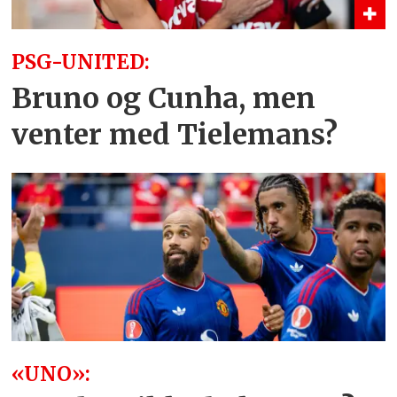
PSG-UNITED:
Bruno og Cunha, men
venter med Tielemans?
«UNO»: