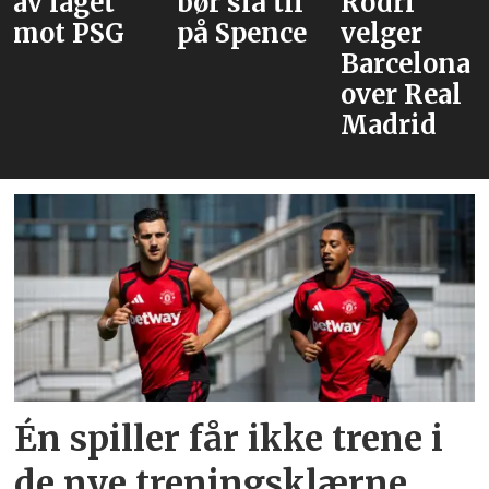
av laget
bør slå til
Rodri
mot PSG
på Spence
velger
Barcelona
over Real
Madrid
Én spiller får ikke trene i
de nye treningsklærne