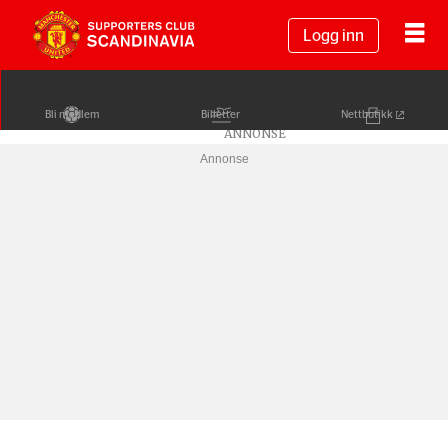
Logg inn
Bli medlem
Billetter
Nettbutikk
Annonse