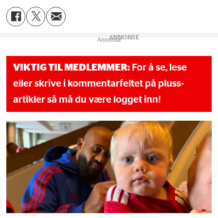
Annonse
VIKTIG TIL MEDLEMMER:
For å se, lese
eller skrive i kommentarfeltet på pluss-
artikler så må du være logget inn!