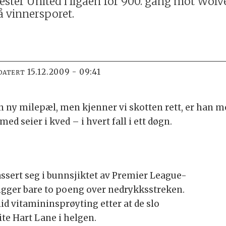
ester United i ligaen for 900. gang mot Wol
 vinnersporet.
15.12.2009 - 09:41
DATERT
ny milepæl, men kjenner vi skotten rett, er han m
d seier i kved – i hvert fall i ett døgn.
sert seg i bunnsjiktet av Premier League-
ligger bare to poeng over nedrykksstreken.
id vitamininsprøyting etter at de slo
te Hart Lane i helgen.