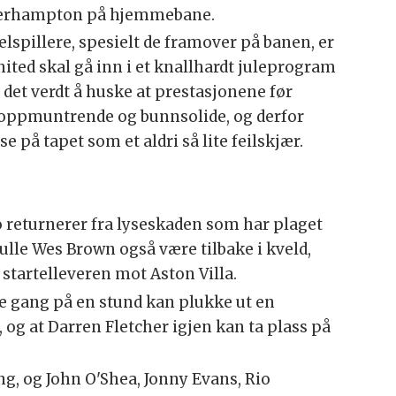
lverhampton på hjemmebane.
elspillere, spesielt de framover på banen, er
ited skal gå inn i et knallhardt juleprogram
r det verdt å huske at prestasjonene før
 oppmuntrende og bunnsolide, og derfor
 se på tapet som et aldri så lite feilskjær.
bio returnerer fra lyseskaden som har plaget
ulle Wes Brown også være tilbake i kveld,
startelleveren mot Aston Villa.
te gang på en stund kan plukke ut en
 og at Darren Fletcher igjen kan ta plass på
ang, og John O'Shea, Jonny Evans, Rio