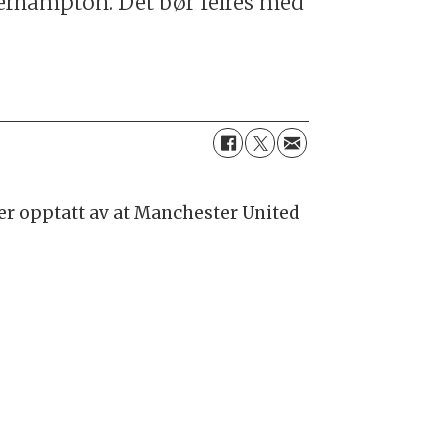
verhampton. Det bør feires med
er opptatt av at Manchester United