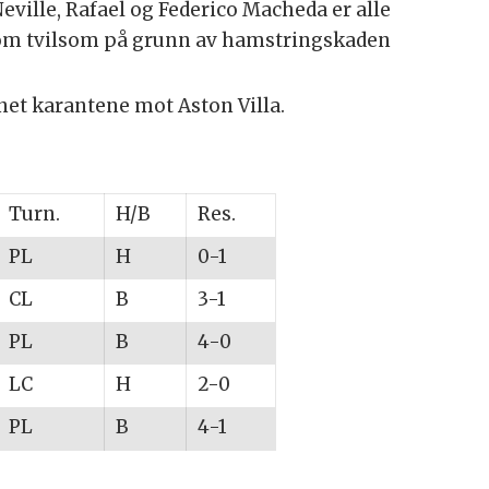
eville, Rafael og Federico Macheda er alle
t som tvilsom på grunn av hamstringskaden
onet karantene mot Aston Villa.
Turn.
H/B
Res.
PL
H
0-1
CL
B
3-1
PL
B
4-0
LC
H
2-0
PL
B
4-1