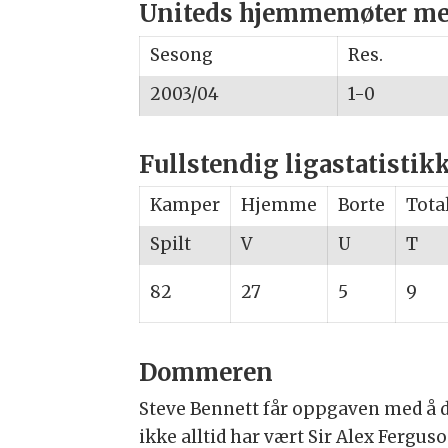
Uniteds hjemmemøter med
Sesong
Res.
2003/04
1-0
Fullstendig ligastatistik
Kamper
Hjemme
Borte
Tota
Spilt
V
U
T
82
27
5
9
Dommeren
Steve Bennett får oppgaven med å 
ikke alltid har vært Sir Alex Fergu