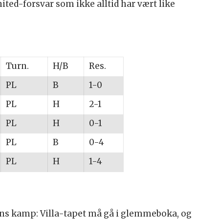
ited-forsvar som ikke alltid har vært like
Turn.
H/B
Res.
PL
B
1-0
PL
H
2-1
PL
H
0-1
PL
B
0-4
PL
H
1-4
ens kamp: Villa-tapet må gå i glemmeboka, og