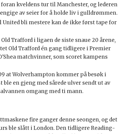
foran kveldens tur til Manchester, og lederen
ngige av seier for å holde liv i gulldrømmen.
Vil United bli mestere kan de ikke først tape for
 Old Trafford i ligaen de siste snaue 20 årene,
tet Old Trafford én gang tidligere i Premier
O'Shea matchvinner, som scoret kampens
2009 at Wolverhampton kommer på besøk i
t ble en gjeng med sårede ulver sendt ut av
 halvannen omgang med ti mann.
nettmaskene fire ganger denne seongen, og det
s ble slått i London. Den tidligere Reading-