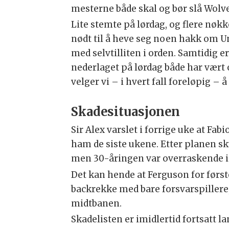
mesterne både skal og bør slå Wo
Lite stemte på lørdag, og flere nøkk
nødt til å heve seg noen hakk om Un
med selvtilliten i orden. Samtidig e
nederlaget på lørdag både har vært
velger vi – i hvert fall foreløpig – å
Skadesituasjonen
Sir Alex varslet i forrige uke at Fa
ham de siste ukene. Etter planen sk
men 30-åringen var overraskende i 
Det kan hende at Ferguson for førs
backrekke med bare forsvarspillere,
midtbanen.
Skadelisten er imidlertid fortsatt l