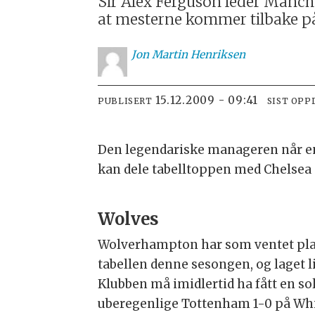
Sir Alex Ferguson leder Manch
at mesterne kommer tilbake på
Jon
Martin Henriksen
15.12.2009 - 09:41
PUBLISERT
SIST OPP
Den legendariske manageren når en 
kan dele tabelltoppen med Chelsea me
Wolves
Wolverhampton har som ventet plas
tabellen denne sesongen, og laget 
Klubben må imidlertid ha fått en sol
uberegenlige Tottenham 1-0 på Whi