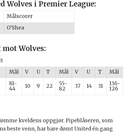
 Wolves i Premier League:
Målscorer
O'Shea
k mot Wolves:
lt
Mål
V
U
T
Mål
V
U
T
Mål
81-
55-
136-
10
9
22
37
14
31
44
82
126
dømme kveldens oppgjør. Pipeblåseren, som
sons beste venn, har bare dømt United én gang