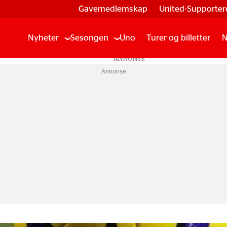
Gavemedlemskap
United-Supporter
Nyheter
Sesongen
Uno
Turer og billetter
N
Annonse