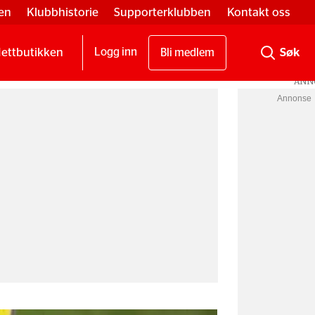
en
Klubbhistorie
Supporterklubben
Kontakt oss
ettbutikken
Logg inn
Bli medlem
Annonse