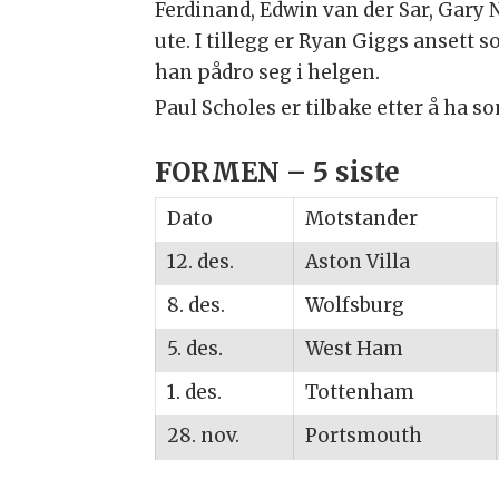
Ferdinand, Edwin van der Sar, Gary N
ute. I tillegg er Ryan Giggs anset
han pådro seg i helgen.
Paul Scholes er tilbake etter å ha s
FORMEN – 5 siste
Dato
Motstander
12. des.
Aston Villa
8. des.
Wolfsburg
5. des.
West Ham
1. des.
Tottenham
28. nov.
Portsmouth