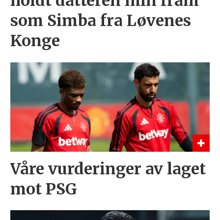
holdt datteren min fram
som Simba fra Løvenes
Konge
Våre vurderinger av laget
mot PSG