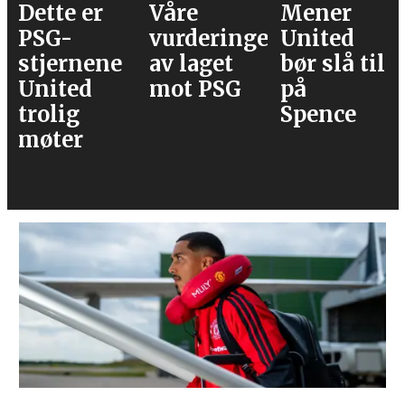
Våre
Mener
Flere
vurderinger
United
journalister
av laget
bør slå til
Rodri
mot PSG
på
velger
Spence
Barcelona
over Real
Madrid