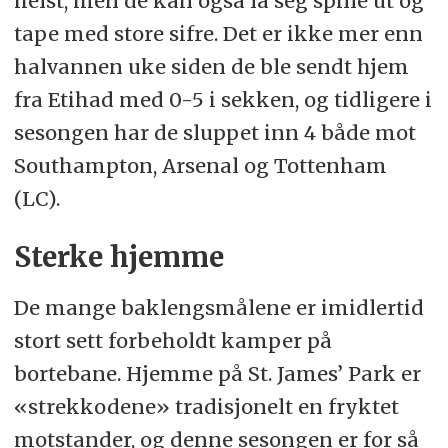
helst, men de kan også la seg spille ut og
tape med store sifre. Det er ikke mer enn
halvannen uke siden de ble sendt hjem
fra Etihad med 0-5 i sekken, og tidligere i
sesongen har de sluppet inn 4 både mot
Southampton, Arsenal og Tottenham
(LC).
Sterke hjemme
De mange baklengsmålene er imidlertid
stort sett forbeholdt kamper på
bortebane. Hjemme på St. James’ Park er
«strekkodene» tradisjonelt en fryktet
motstander, og denne sesongen er for så