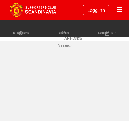
Logg inn
Bli medlem
Billetter
Nettbutikk
Annonse