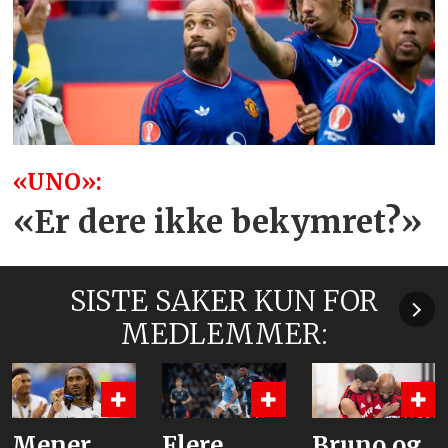
«UNO»:
«Er dere ikke bekymret?»
SISTE SAKER KUN FOR
MEDLEMMER:
Flere
Bruno og
Hva er