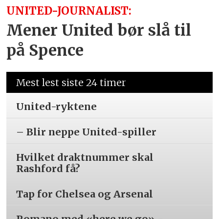
UNITED-JOURNALIST:
Mener United bør slå til
på Spence
Mest lest siste 24 timer
United-ryktene
– Blir neppe United-spiller
Hvilket draktnummer skal
Rashford få?
Tap for Chelsea og Arsenal
Romano med «here we go» -