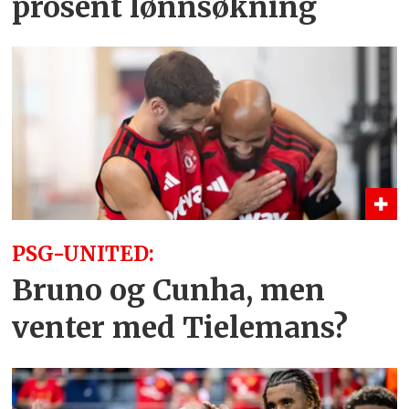
prosent lønnsøkning
PSG-UNITED:
Bruno og Cunha, men
venter med Tielemans?