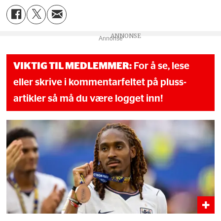
Annonse
VIKTIG TIL MEDLEMMER:
For å se, lese
eller skrive i kommentarfeltet på pluss-
artikler så må du være logget inn!