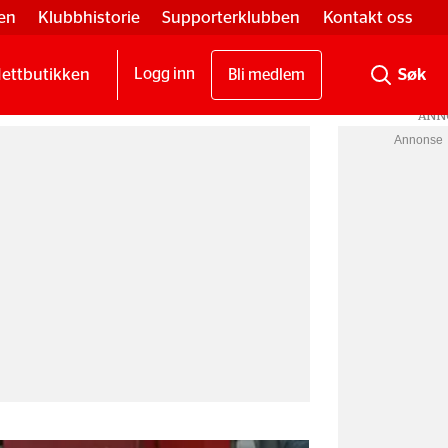
en
Klubbhistorie
Supporterklubben
Kontakt oss
ettbutikken
Logg inn
Bli medlem
Annonse