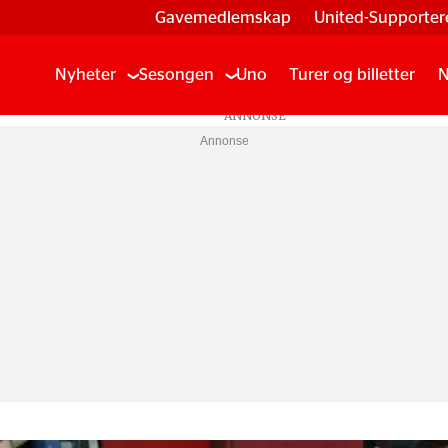
Gavemedlemskap
United-Supporter
Nyheter
Sesongen
Uno
Turer og billetter
N
Annonse