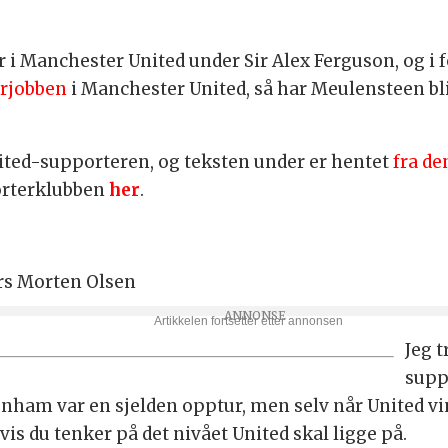
 i Manchester United under Sir Alex Ferguson, og i 
rjobben
i Manchester United, så har Meulensteen bli
nited-supporteren, og teksten under er hentet
fra de
orterklubben
her
.
ars Morten Olsen
Jeg 
supp
enham var en sjelden opptur, men selv når United vi
hvis du tenker på det nivået United skal ligge på.