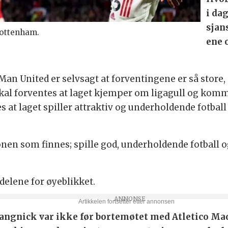
i da
sjan
ottenham.
ene 
Man United er selvsagt at forventingene er så store,
kal forventes at laget kjemper om ligagull og komm
es at laget spiller attraktiv og underholdende fotbal
nen som finnes; spille god, underholdende fotball 
delene for øyeblikket.
 Rangnick var ikke før bortemøtet med Atletico M