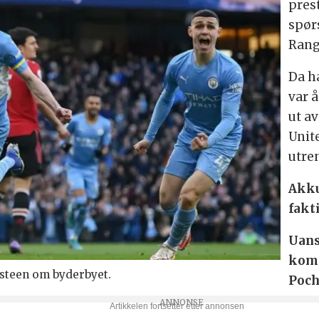
pres
spør
Rang
Da h
var å
ut av
Unit
utre
Akku
fakti
Uans
komm
steen om byderbyet.
Poch