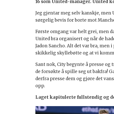
16 som United-manager. United ko
Jeg gjentar meg selv kanskje, men Un
sørgelig bevis for borte mot Manche
Første omgang var helt grei, men da 
United bra organisert og når de ha
Jadon Sancho. Alt det var bra, men 
skikkelig skyllebøtte og at vi komm
Sant nok, City begynte å presse og tri
de forsøkte å spille seg ut bakfra! 
derfra presse dem og gjøre det vansk
opp.
Laget kapitulerte fullstendig og det