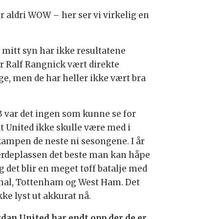
 er aldri WOW – her ser vi virkelig en
r mitt syn har ikke resultatene
r Ralf Rangnick vært direkte
ge, men de har heller ikke vært bra
13 var det ingen som kunne se for
at United ikke skulle være med i
kampen de neste ni sesongene. I år
jerdeplassen det beste man kan håpe
g det blir en meget tøff batalje med
nal, Tottenham og West Ham. Det
kke lyst ut akkurat nå.
dan United har endt opp der de er