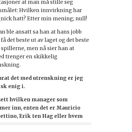
tasjoner at man må stille seg
smålet: Hvilken innvirkning har
nick hatt? Etter min mening; null!
an ble ansatt sa han at hans jobb
 få det beste ut av laget og det beste
 spillerne, men nå sier han at
ed trenger en skikkelig
nskning.
rat det med utrenskning er jeg
sk enig i.
ett hvilken manager som
er inn, enten det er Mauricio
ettino, Erik ten Hag eller hvem