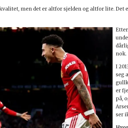
kvalitet, men det er altfor sjelden og altfor lite. Det
Ette
unde
dårli
nok.
I 20
seg 
gull
er f
på, o
Arse
ser i
Hvor