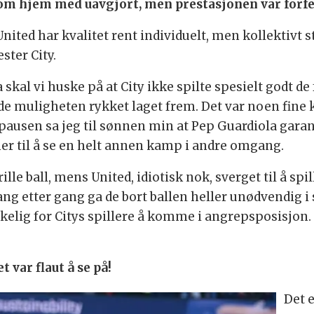
m hjem med uavgjort, men prestasjonen var forfe
ited har kvalitet rent individuelt, men kollektivt s
ster City.
skal vi huske på at City ikke spilte spesielt godt de
dde muligheten rykket laget frem. Det var noen fine
i pausen sa jeg til sønnen min at Pep Guardiola garan
er til å se en helt annen kamp i andre omgang.
lle ball, mens United, idiotisk nok, sverget til å spil
Gang etter gang ga de bort ballen heller unødvendig i
elig for Citys spillere å komme i angrepsposisjon. E
 var flaut å se på!
Det 