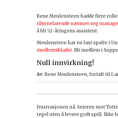
Rene Meulensteen hadde flere roller
tilsynelatende nærmer seg manage
å bli 52-åringens assistent.
Meulensteen har en fast spalte i U
medlemsbladet
. Bli medlem i Supp
Null innvirkning!
Av:
Rene Meulensteen, fortalt til L
frustrasjonen nå. Seieren mot Tott
regel uten å levere godt spill. Ikke 