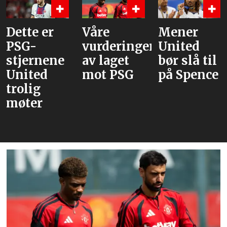
Våre
Mener
Flere
vurderinger
United
journaliste
av laget
bør slå til
Rodri
mot PSG
på Spence
velger
Barcelona
over Real
Madrid