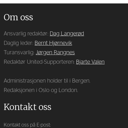
Om oss
Ansvarlig redaktør:
Dag Langerød
Daglig leder:
Bernt Hjørnevik
Turansvarlig:
Jørgen Rangnes
Redaktør United-Supporteren:
Bjarte Valen
Administrasjonen holder til i Bergen.
Redaksjonen i Oslo og London.
Kontakt oss
Kontakt oss på E-post: