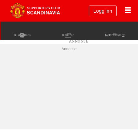
Logg inn
Bli medlem
Billetter
Nettbutikk
Annonse