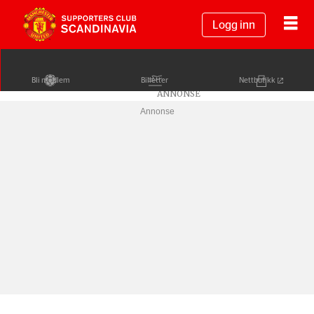
Logg inn
Bli medlem
Billetter
Nettbutikk
Annonse