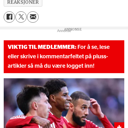
REAKSJONER
Annonse
VIKTIG TIL MEDLEMMER:
For å se, lese
eller skrive i kommentarfeltet på pluss-
artikler så må du være logget inn!