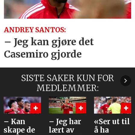
ANDREY SANTOS:
– Jeg kan gjøre det
Casemiro gjorde
SISTE SAKER KUN FOR
MEDLEMMER:
– Kan
– Jeg har
«Ser ut til
skape de
lært av
å ha