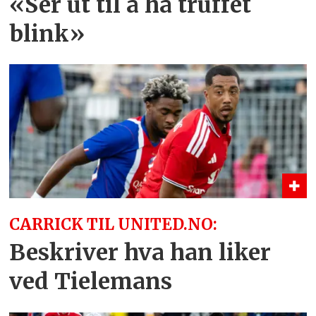
«Ser ut til å ha truffet
blink»
CARRICK TIL UNITED.NO:
Beskriver hva han liker
ved Tielemans