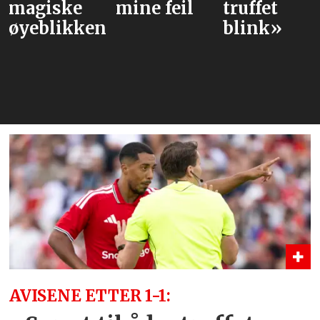
magiske
mine feil
truffet
øyeblikkene
blink»
AVISENE ETTER 1-1: