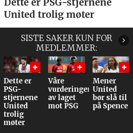
Dette er PSG-stjernene
United trolig møter
SISTE SAKER KUN FOR
MEDLEMMER:
ette er
Våre
Mener
F
SG-
vurderinger
United
j
tjernene
av laget
bør slå til
R
nited
mot PSG
på Spence
v
rolig
B
øter
o
M