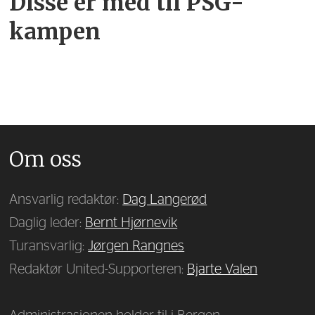
Disse er med til PSG-
kampen
Om oss
Ansvarlig redaktør:
Dag Langerød
Daglig leder:
Bernt Hjørnevik
Turansvarlig:
Jørgen Rangnes
Redaktør United-Supporteren:
Bjarte Valen