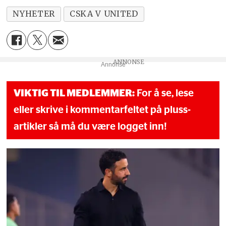
NYHETER
CSKA V UNITED
Annonse
VIKTIG TIL MEDLEMMER:
For å se, lese
eller skrive i kommentarfeltet på pluss-
artikler så må du være logget inn!