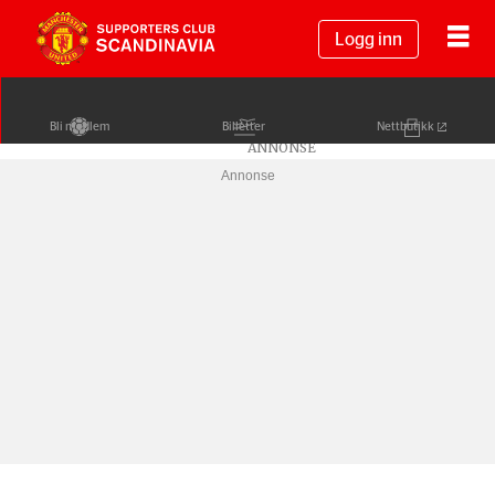
Logg inn
Bli medlem
Billetter
Nettbutikk
Annonse