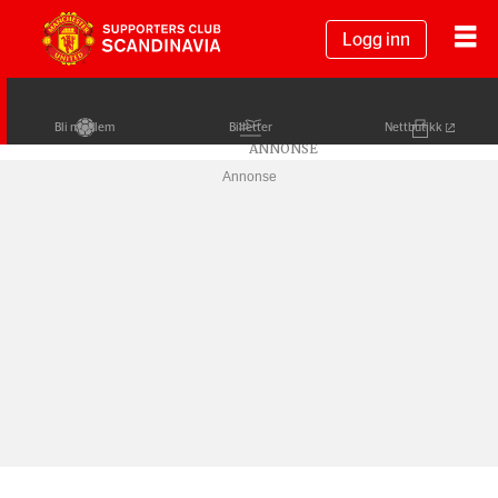
Logg inn
Bli medlem
Billetter
Nettbutikk
Annonse