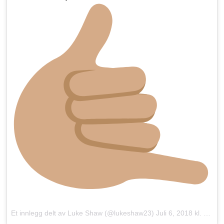
Et innlegg delt av
Luke Shaw
(@lukeshaw23)
Juli 6, 2018 kl. 3:16 PDT