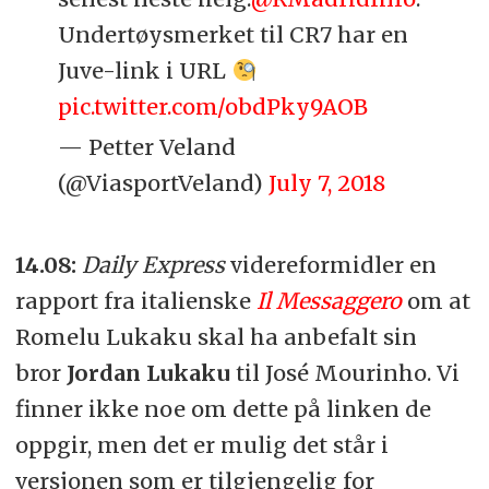
Undertøysmerket til CR7 har en
Juve-link i URL
pic.twitter.com/obdPky9AOB
— Petter Veland
(@ViasportVeland)
July 7, 2018
14.08:
Daily Express
videreformidler en
rapport fra italienske
Il Messaggero
om at
Romelu Lukaku skal ha anbefalt sin
bror
Jordan Lukaku
til José Mourinho. Vi
finner ikke noe om dette på linken de
oppgir, men det er mulig det står i
versjonen som er tilgjengelig for