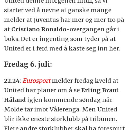
United denne morgenen hittil, så vi
starter ved å nevne at ganske mange
melder at Juventus har mer og mer tro på
at
Cristiano Ronaldo
-overgangen går i
boks. Det er ingenting som tyder på at
United er i ferd med å kaste seg inn her.
Fredag 6. juli:
22.24:
Eurosport
melder fredag kveld at
United har planer om å se
Erling Braut
Håland
igjen kommende søndag når
Molde tar imot Vålerenga. Men United
blir ikke eneste storklubb på tribunen.
Flere andre storklubber skal ha forespurt