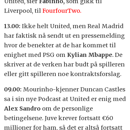
United, sier
Fabinho,
som gikk til
Liverpool, til
FourfourTwo.
13.00:
Ikke helt United, men Real Madrid
har faktisk nå sendt ut en pressemelding
hvor de benekter at de har kommet til
enighet med PSG om
Kylian Mbappe
. De
skriver at de verken har budt på spilleren
eller gitt spilleren noe kontraktsforslag.
09.00:
Mourinho-kjenner Duncan Castles
sa i sin nye Podcast at United er enig med
Alex Sandro
om de personlige
betingelsene. Juve krever fortsatt €60
millioner for ham, så det er altså fortsatt