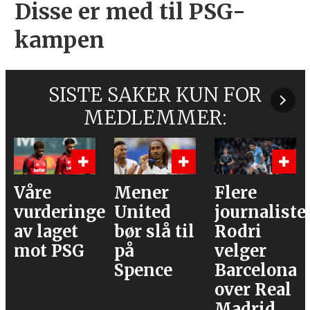
Disse er med til PSG-
kampen
SISTE SAKER KUN FOR
MEDLEMMER:
Våre
Mener
Flere
vurderinger
United
journalister
av laget
bør slå til
Rodri
mot PSG
på
velger
Spence
Barcelona
over Real
Madrid