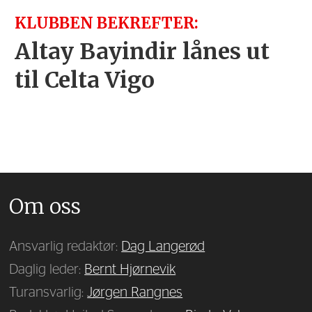
KLUBBEN BEKREFTER:
Altay Bayindir lånes ut
til Celta Vigo
Om oss
Ansvarlig redaktør:
Dag Langerød
Daglig leder:
Bernt Hjørnevik
Turansvarlig:
Jørgen Rangnes