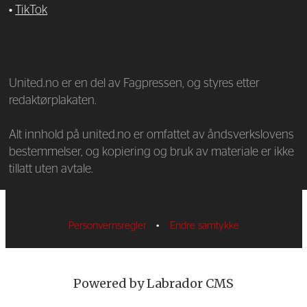
•
TikTok
—
United.no er en del av Fagpressen, og styres etter
redaktørplakaten.
Alt innhold på united.no er omfattet av åndsverkslovens
bestemmelser, og kopiering og bruk av materiale er ikke
tillatt uten avtale.
Personvernsregler
•
Endre samtykke
Powered by Labrador CMS