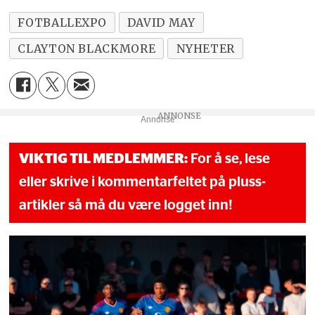
FOTBALLEXPO
DAVID MAY
CLAYTON BLACKMORE
NYHETER
Annonse
VIKTIG TIL MEDLEMMER:
For å se, lese
eller skrive i kommentarfeltet på pluss-
artikler så må du være logget inn!