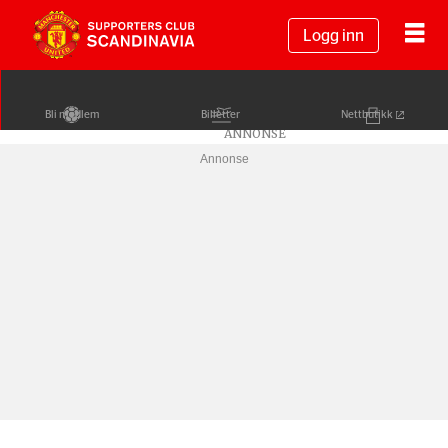
Logg inn
Bli medlem
Billetter
Nettbutikk
Annonse