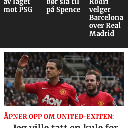
av laget
bør slå til
Rodri
mot PSG
på Spence
velger
Barcelona
over Real
Madrid
ÅPNER OPP OM UNITED-EXITEN: