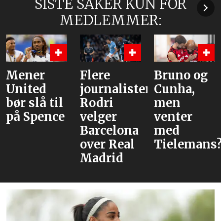
SISTE SAKER KUN FOR
MEDLEMMER:
Mener
Flere
Bruno og
United
journalister:
Cunha,
bør slå til
Rodri
men
på Spence
velger
venter
Barcelona
med
over Real
Tielemans
Madrid