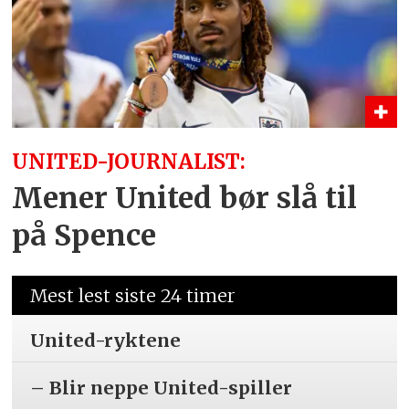
UNITED-JOURNALIST:
Mener United bør slå til
på Spence
Mest lest siste 24 timer
United-ryktene
– Blir neppe United-spiller