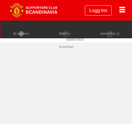
Logg inn
Bli medlem
Billetter
Nettbutikk
Annonse