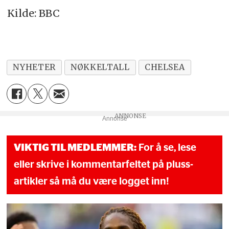
Kilde: BBC
NYHETER
NØKKELTALL
CHELSEA
Annonse
VIKTIG TIL MEDLEMMER:
For å se, lese
eller skrive i kommentarfeltet på pluss-
artikler så må du være logget inn!