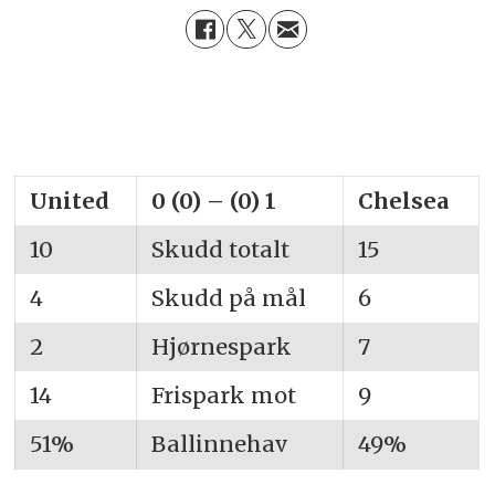
United
0 (0) – (0) 1
Chelsea
10
Skudd totalt
15
4
Skudd på mål
6
2
Hjørnespark
7
14
Frispark mot
9
51%
Ballinnehav
49%