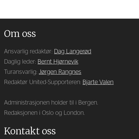
Om oss
Ansvarlig redaktør:
Dag Langerød
Daglig leder:
Bernt Hjørnevik
Turansvarlig:
Jørgen Rangnes
Redaktør United-Supporteren:
Bjarte Valen
Administrasjonen holder til i Bergen.
Redaksjonen i Oslo og London.
Kontakt oss