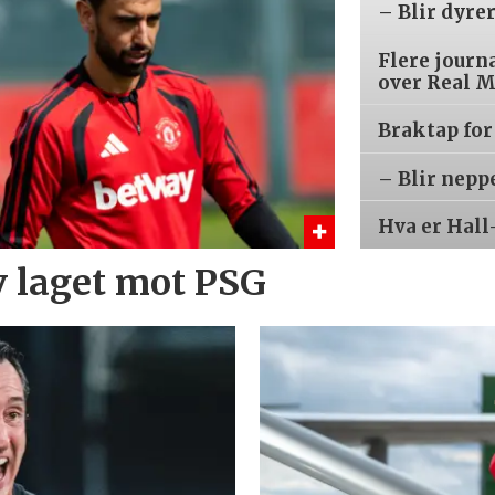
– Blir dyre
Flere journ
over Real 
Braktap for
– Blir nepp
Hva er Hall
v laget mot PSG