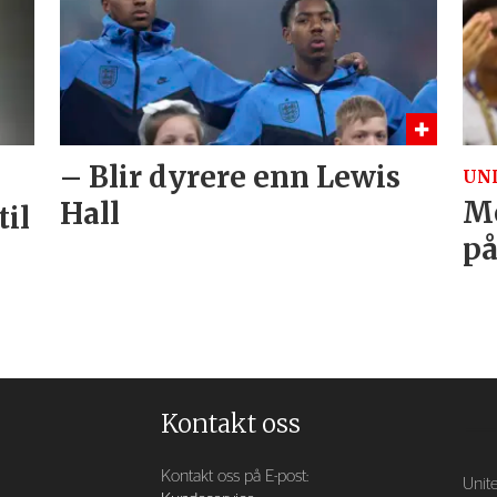
– Blir dyrere enn Lewis
UNI
Me
Hall
til
på
Kontakt oss
Kontakt oss på E-post:
Unite