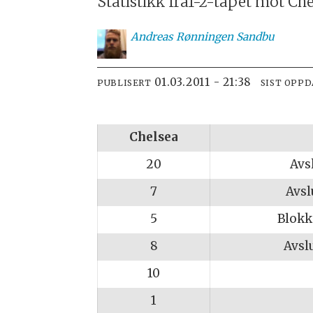
Statistikk fra1-2-tapet mot Che
Andreas
Rønningen Sandbu
01.03.2011 - 21:38
PUBLISERT
SIST OPP
Chelsea
20
Avs
7
Avsl
5
Blokk
8
Avsl
10
1