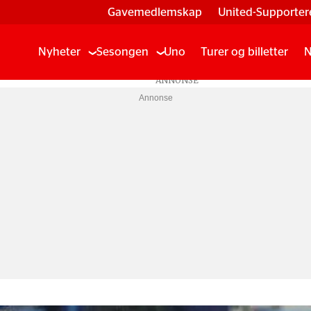
Gavemedlemskap
United-Supporter
Nyheter
Sesongen
Uno
Turer og billetter
N
Annonse