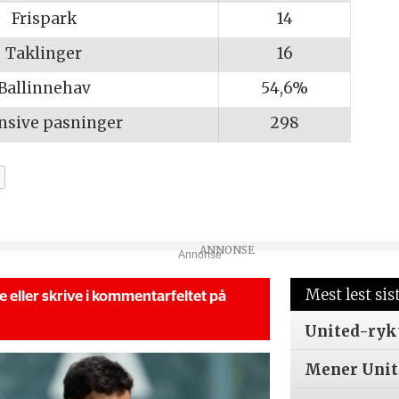
Frispark
14
Taklinger
16
Ballinnehav
54,6%
nsive pasninger
298
Annonse
Mest lest sis
se eller skrive i kommentarfeltet på
United-ryk
Mener Unite