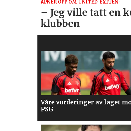
ÅPNER OPP OM UNITED-EXITEN:
– Jeg ville tatt en k
klubben
laget mot
Mener United bør slå til på
Spence