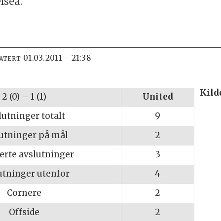
lsea.
01.03.2011 - 21:38
DATERT
Kild
2 (0) – 1 (1)
United
lutninger totalt
9
utninger på mål
2
erte avslutninger
3
utninger utenfor
4
Cornere
2
Offside
2