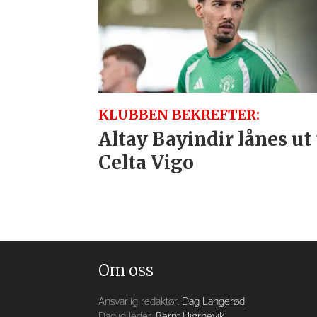
KLUBBEN BEKREFTER:
Altay Bayindir lånes ut 
Celta Vigo
Om oss
Ansvarlig redaktør:
Dag Langerød
Daglig leder:
Bernt Hjørnevik