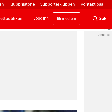
en
Klubbhistorie
Supporterklubben
Kontakt oss
ettbutikken
Logg inn
Bli medlem
Annonse