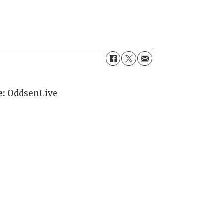
e:
OddsenLive