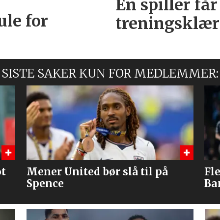
Én spiller får
ule for
treningsklæ
SISTE SAKER KUN FOR MEDLEMMER:
Flere journalister: Rodri velger
Br
Barcelona over Real Madrid
me