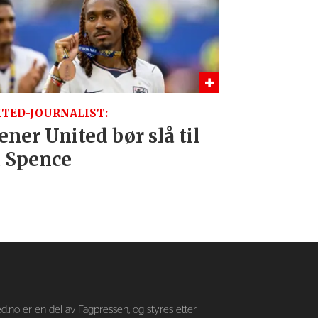
TED-JOURNALIST:
ner United bør slå til
 Spence
—
d.no er en del av Fagpressen, og styres etter