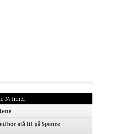
te 24 timer
tene
d bør slå til på Spence