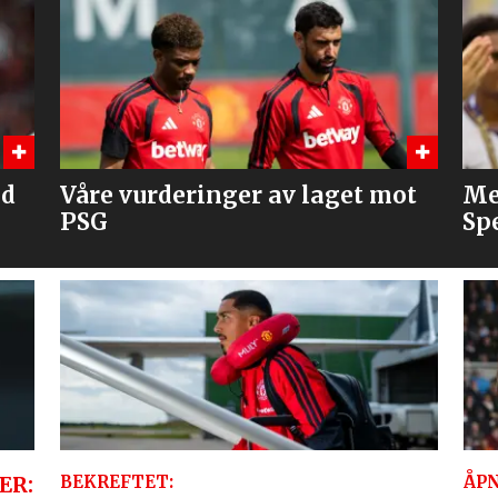
ot
Mener United bør slå til på
Fl
Spence
Ba
ER:
BEKREFTET:
ÅPN