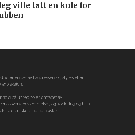
Jeg ville tatt en kule for
ubben
—
d.no er en del av Fagpressen, og styres etter
tørplakaten.
nnhold på united.no er omfattet av
verkslovens bestemmelser, og kopiering og bruk
teriale er ikke tillatt uten avtale.