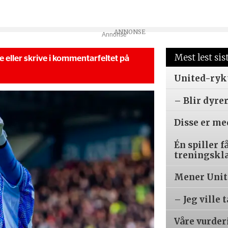
Annonse
Mest lest sis
se eller skrive i kommentarfeltet på
United-ryk
– Blir dyre
Disse er m
Én spiller f
treningskl
Mener Unite
– Jeg ville 
Våre vurder