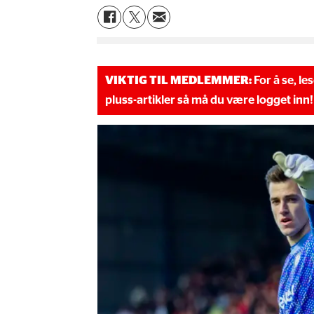
VIKTIG TIL MEDLEMMER:
For å se, le
pluss-artikler så må du være logget inn!