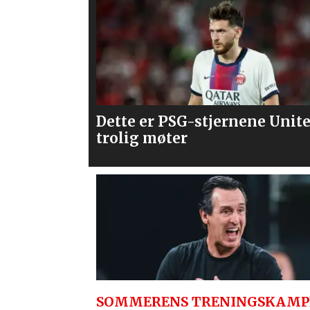
ne United
Våre vurderinger av laget m
PSG
SOMMERENS TRENINGSKAMP