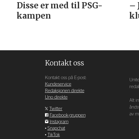
Disse er med til PSG-
– 
kampen
kl
Kontakt oss
Kontakt oss på E-post:
Unite
Kundeservice
redak
Redaksjonen direkte
Uno direkte
Alt i
ånds
Twitter
av ma
Facebook-gruppen
Instagram
•
Snapchat
•
TikTok