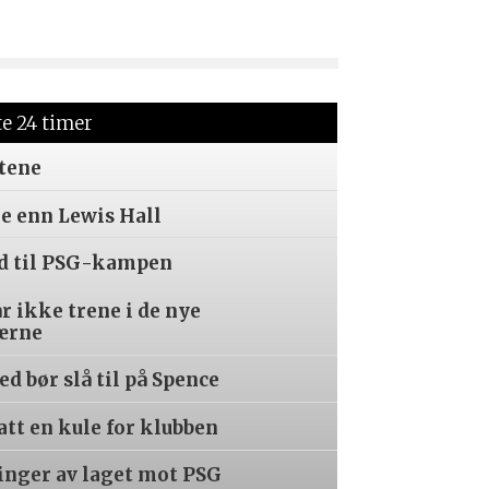
te 24 timer
tene
re enn Lewis Hall
ed til PSG-kampen
år ikke trene i de nye
ærne
d bør slå til på Spence
tatt en kule for klubben
inger av laget mot PSG