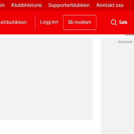
en
Klubbhistorie
Supporterklubben
Kontakt oss
ettbutikken
Logg inn
Bli medlem
Annonse