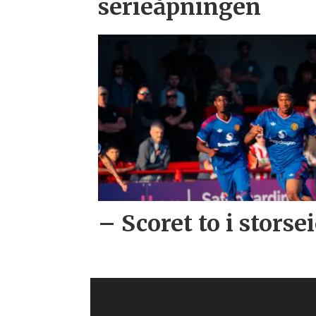
serieåpningen
– Scoret to i storse