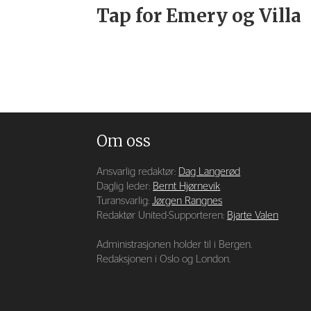
Tap for Emery og Villa
Om oss
Ansvarlig redaktør:
Dag Langerød
Daglig leder:
Bernt Hjørnevik
Turansvarlig:
Jørgen Rangnes
Redaktør United-Supporteren:
Bjarte Valen
Administrasjonen holder til i Bergen.
Redaksjonen i Oslo og London.