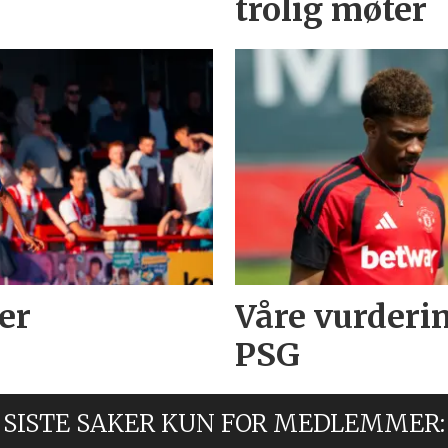
trolig møter
ier
Våre vurderi
PSG
SISTE SAKER KUN FOR MEDLEMMER: