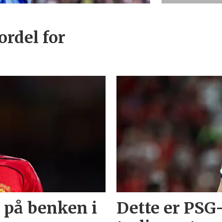
ordel for
 på benken i
Dette er PSG