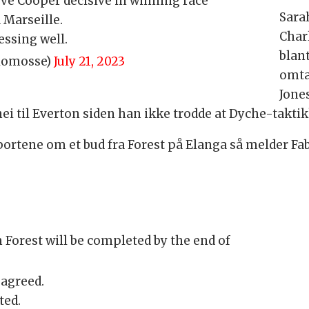
teve Cooper decisive in winning race
Sara
 Marseille.
Char
ssing well.
blan
lomosse)
July 21, 2023
omta
Jone
ei til Everton siden han ikke trodde at Dyche-takti
portene om et bud fra Forest på Elanga så melder F
Forest will be completed by the end of
 agreed.
ted.