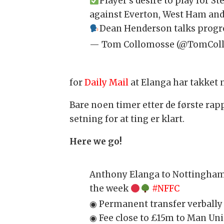
Player’s desire to play for S
against Everton, West Ham and
Dean Henderson talks progre
— Tom Collomosse (@TomCol
for
Daily Mail
at Elanga har takket n
Bare noen timer etter de første rap
setning for at ting er klart.
Here we go!
Anthony Elanga to Nottingham 
the week
#NFFC
◉ Permanent transfer verbally
◉ Fee close to £15m to Man Uni