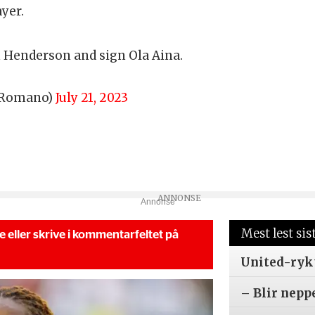
yer.
 Henderson and sign Ola Aina.
oRomano)
July 21, 2023
Annonse
Mest lest sis
se eller skrive i kommentarfeltet på
United-ryk
– Blir nepp