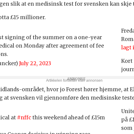
en slik at en medisinsk test for svensken kan skje 
tta £15 millioner.
Fred
st signing of the summer on a one-year
Roma
edical on Monday after agreement of fee
lagt 
ons.
Kort 
uncker)
July 22, 2023
jour
Midlands-området, hvor jo Forest hører hjemme, at 
 at svensken vil gjennomføre den medisinske testen
Unite
ical at
#nffc
this weekend ahead of £15m
på £
som 