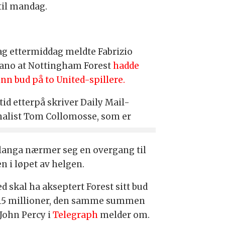
til mandag.
ag ettermiddag meldte Fabrizio
no at Nottingham Forest
hadde
inn bud på to United-spillere.
tid etterpå skriver Daily Mail-
nalist Tom Collomosse, som er
Elanga nærmer seg en overgang til
 i løpet av helgen.
d skal ha akseptert Forest sitt bud
15 millioner, den samme summen
John Percy i
Telegraph
melder om.