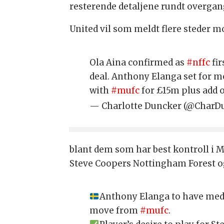
resterende detaljene rundt overgang
United vil som meldt flere steder mo
Ola Aina confirmed as
#nffc
fir
deal. Anthony Elanga set for m
with
#mufc
for £15m plus add 
— Charlotte Duncker (@CharD
blant dem som har best kontroll i 
Steve Coopers Nottingham Forest og
Anthony Elanga to have med
move from
#mufc
.