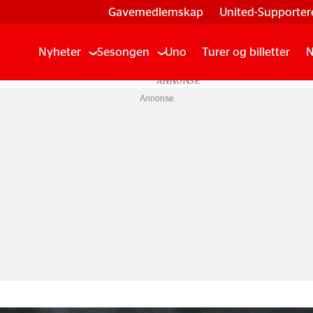
Gavemedlemskap
United-Supporter
Nyheter
Sesongen
Uno
Turer og billetter
N
Annonse