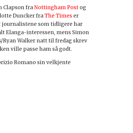
h Clapson fra
Nottingham Post
og
lotte Duncker fra
The Times
er
t journalistene som tidligere har
lt Elanga-interessen, mens Simon
s/Ryan Walker natt til fredag skrev
kken ville passe ham så godt.
abrizio Romano sin velkjente