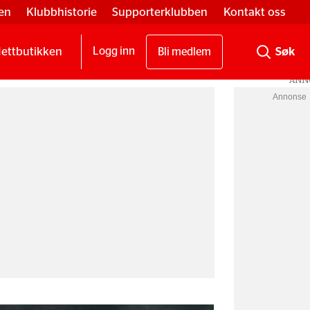
en
Klubbhistorie
Supporterklubben
Kontakt oss
ettbutikken
Logg inn
Bli medlem
Annonse