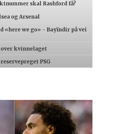
aktnummer skal Rashford få?
lsea og Arsenal
 «here we go» - Bayïndir på vei
r over kvinnelaget
 reservepreget PSG