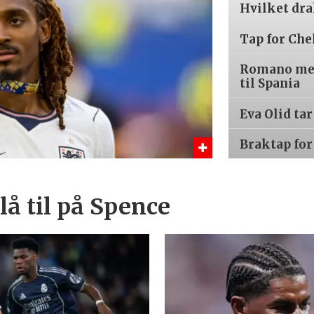
Hvilket dr
Tap for Che
Romano med
til Spania
Eva Olid ta
Braktap for
å til på Spence