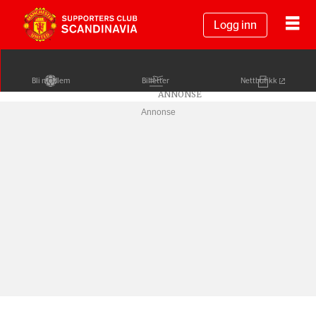
Logg inn
Bli medlem
Billetter
Nettbutikk
Annonse