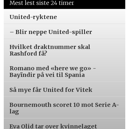
Mest lest siste 24 timer
United-ryktene
– Blir neppe United-spiller
Hvilket draktnummer skal
Rashford få?
Romano med «here we go» -
Bayïndir på vei til Spania
Så mye får United for Vitek
Bournemouth scoret 10 mot Serie A-
lag
Eva Olid tar over kvinnelaget