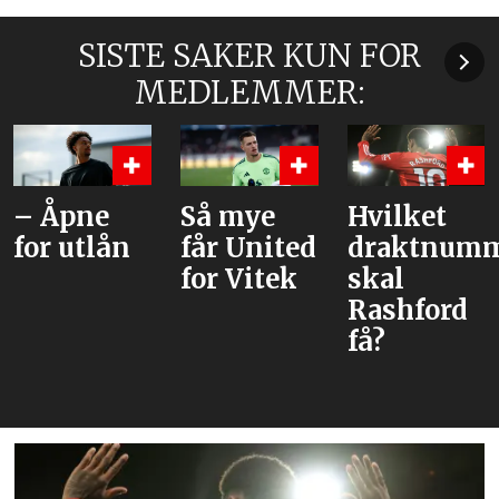
SISTE SAKER KUN FOR
MEDLEMMER:
Så mye
Hvilket
– Unite
n
får United
draktnummer
tror han
for Vitek
skal
kan vær
Rashford
løsning
få?