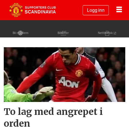
Logg inn
Bli medlem
Billetter
Nettbutikk
Tag:
shola
ameobi
To lag med angrepet i
orden