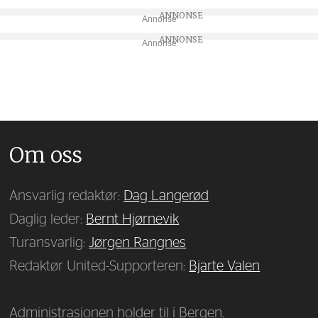
Annonse
Annonse
Om oss
Ansvarlig redaktør:
Dag Langerød
Daglig leder:
Bernt Hjørnevik
Turansvarlig:
Jørgen Rangnes
Redaktør United-Supporteren:
Bjarte Valen
Administrasjonen holder til i Bergen.