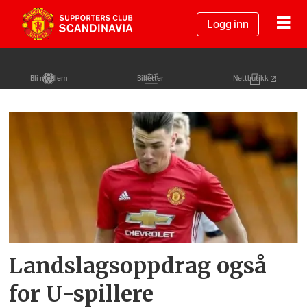
Logg inn
Bli medlem
Billetter
Nettbutikk
Tag:
josh
doughty
Landslagsoppdrag også
for U-spillere