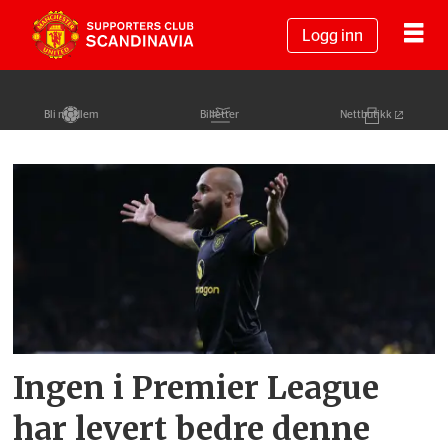
Logg inn
Bli medlem
Billetter
Nettbutikk
Tag:
expected
goals
Ingen i Premier League
har levert bedre denne