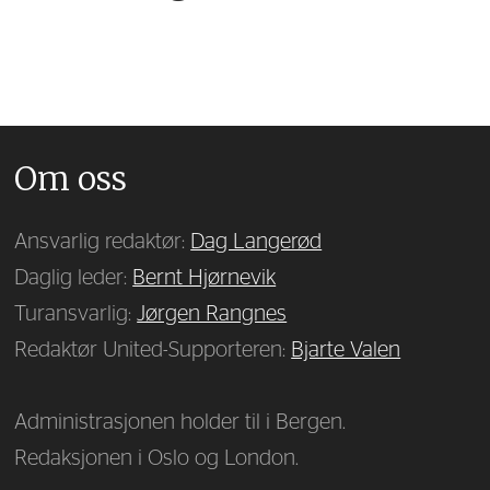
Om oss
Ansvarlig redaktør:
Dag Langerød
Daglig leder:
Bernt Hjørnevik
Turansvarlig:
Jørgen Rangnes
Redaktør United-Supporteren:
Bjarte Valen
Administrasjonen holder til i Bergen.
Redaksjonen i Oslo og London.