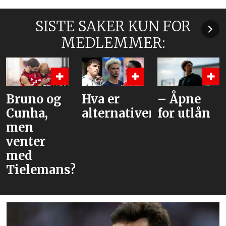
SISTE SAKER KUN FOR
MEDLEMMER:
Bruno og
Hva er
– Åpne
Cunha,
alternativene?
for utlån
men
venter
med
Tielemans?