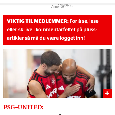
Annonse
VIKTIG TIL MEDLEMMER:
For å se, lese
eller skrive i kommentarfeltet på pluss-
artikler så må du være logget inn!
PSG-UNITED: