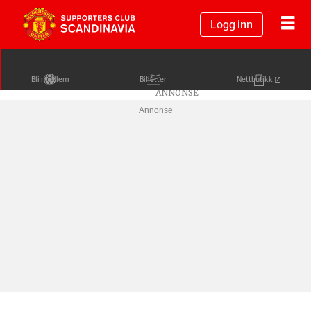
Logg inn
Bli medlem
Billetter
Nettbutikk
Annonse