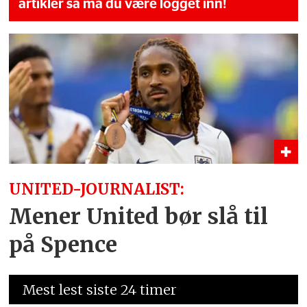
artikler så må du være logget inn!
UNITED-JOURNALIST:
Mener United bør slå til
på Spence
Mest lest siste 24 timer