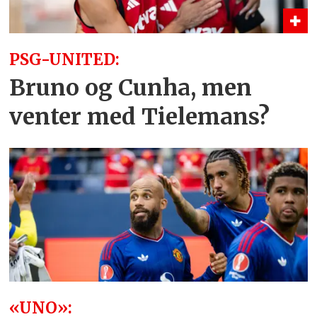
PSG-UNITED:
Bruno og Cunha, men
venter med Tielemans?
«UNO»: