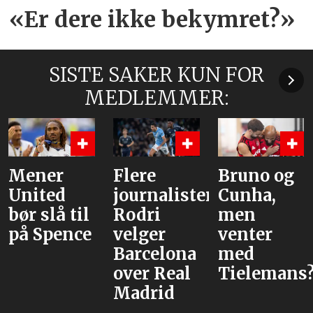
«Er dere ikke bekymret?»
SISTE SAKER KUN FOR
MEDLEMMER:
Flere
Bruno og
Hva er
journalister:
Cunha,
alternative
Rodri
men
velger
venter
Barcelona
med
over Real
Tielemans?
Madrid