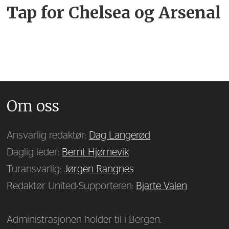
Tap for Chelsea og Arsenal
Om oss
Ansvarlig redaktør:
Dag Langerød
Daglig leder:
Bernt Hjørnevik
Turansvarlig:
Jørgen Rangnes
Redaktør United-Supporteren:
Bjarte Valen
Administrasjonen holder til i Bergen.