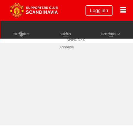
Logg inn
Bli medlem
Billetter
Nettbutikk
Annonse